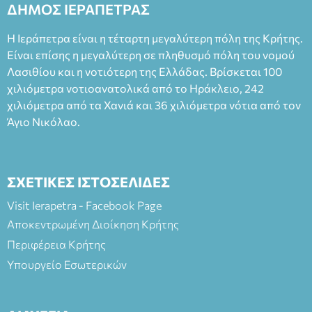
ΔΗΜΟΣ ΙΕΡΑΠΕΤΡΑΣ
Φεδερίκο. Σκηνοθεσία: Βαγγέλης Θεοδωρόπουλος Είσοδος: :
Ταμείο 22€- Προπώληση 20€( Άνεργοι, Φοιτητές, ΑΜΕΑ,
Η Ιεράπετρα είναι η τέταρτη μεγαλύτερη πόλη της Κρήτης.
άνω των 65 Προπώληση: Βιβλιοπωλείο Πάπυρος (Πλατεία
Είναι επίσης η μεγαλύτερη σε πληθυσμό πόλη του νομού
Πλαστήρα), E&G Mini market (Δημοκρατίας 39 Ιεράπετρα)
Λασιθίου και η νοτιότερη της Ελλάδας. Βρίσκεται 100
και στο more.com Χώρος: 3ο Γυμνάσιο Ιεράπετρας
(Είσοδος ΕΠΑ.Λ.) Έναρξη 21:15 Οργάνωση: ΚΝΩΣΟΣ
χιλιόμετρα νοτιοανατολικά από το Ηράκλειο, 242
ΘΕΑΤΡΙΚΕΣ ΠΑΡΑΓΩΓΕΣ ΕΕ
χιλιόμετρα από τα Χανιά και 36 χιλιόμετρα νότια από τον
Άγιο Νικόλαο.
ΣΧΕΤΙΚΕΣ ΙΣΤΟΣΕΛΙΔΕΣ
Visit Ierapetra - Facebook Page
Αποκεντρωμένη Διοίκηση Κρήτης
Περιφέρεια Κρήτης
Υπουργείο Εσωτερικών