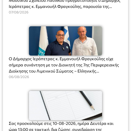
Μουσικού Σχολείου Λασιθίου πραγματοποίησε ο Δήμαρχος
Ιεράπετρας κ. Εμμανουήλ Φραγκούλης, παρουσία της
Διευθύντριας του σχολείου κας Μαριάννας Χαΐτα.
07/08/2026
Ο Δήμαρχος Ιεράπετρας κ. Εμμανουήλ Φραγκούλης είχε
σήμερα συνάντηση με τον Διοικητή της 7ης Περιφερειακής
Διοίκησης του Λιμενικού Σώματος – Ελληνικής
Ακτοφυλακής (Λ.Σ.-ΕΛ.ΑΚΤ.), Αρχιπλοίαρχο Λ.Σ. κ. Ιωάννη
06/08/2026
Ορφανό
Σας προσκαλούμε στις 10-08-2026, ημέρα Δευτέρα και
ώρα 13:00 σε τακτική, δια ζώσης, συνεδρίαση της