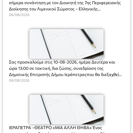
σήμερα συνάντηση με τον Διοικητή της 7ης Περιφερειακής
Διοίκησης του Λιμενικού Σώματος – Ελληνικής
Ακτοφυλακής (Λ.Σ.-ΕΛ.ΑΚΤ.), Αρχιπλοίαρχο Λ.Σ. κ. Ιωάννη
06/08/2026
Ορφανό
Σας προσκαλούμε στις 10-08-2026, ημέρα Δευτέρα και
ώρα 13:00 σε τακτική, δια ζώσης, συνεδρίαση της
Δημοτικής Επιτροπής Δήμου Ιεράπετραςπου θα διεξαχθεί
στο Δημοτικό Κατάστημα, Δημοκρατίας 31 στην αίθουσα
06/08/2026
«ΙΩΑΝΝΗΣ ΧΡΙΣΤΑΚΗΣ» στον 1ο όροφο, για τη συζήτηση
και λήψη αποφάσεων στα παρακάτω θέματα:
ΙΕΡΑΠΕΤΡΑ –ΘΕΑΤΡΟ «ΜΙΑ ΑΛΛΗ ΘΗΒΑ» Ένας