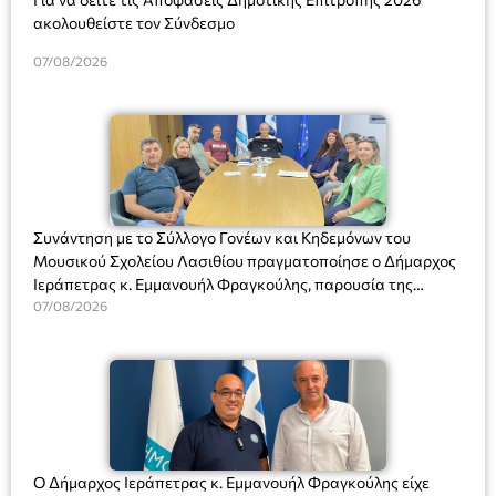
ακολουθείστε τον Σύνδεσμο
07/08/2026
Συνάντηση με το Σύλλογο Γονέων και Κηδεμόνων του
Μουσικού Σχολείου Λασιθίου πραγματοποίησε ο Δήμαρχος
Ιεράπετρας κ. Εμμανουήλ Φραγκούλης, παρουσία της
Διευθύντριας του σχολείου κας Μαριάννας Χαΐτα.
07/08/2026
Ο Δήμαρχος Ιεράπετρας κ. Εμμανουήλ Φραγκούλης είχε