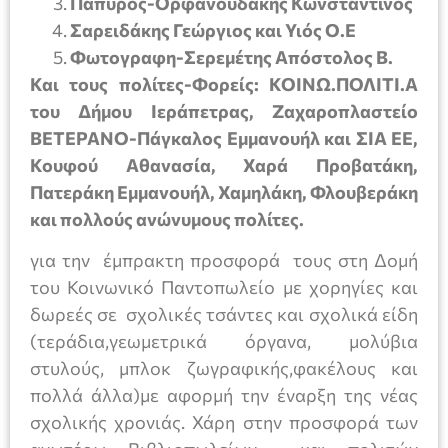
Πάπυρος-Ορφανουδάκης Κωνσταντίνος
Σαρειδάκης Γεώργιος και Υιός Ο.Ε
Φωτογραφη-Σερεμέτης Απόστολος Β.
Και τους πολίτες-Φορείς: ΚΟΙΝΩ.ΠΟΛΙΤΙ.Α
του Δήμου Ιεράπετρας, Ζαχαροπλαστείο
ΒΕΤΕΡΑΝΟ-Πάγκαλος Εμμανουήλ και ΣΙΑ ΕΕ,
Κουφού Αθανασία, Χαρά Προβατάκη,
Πατεράκη Εμμανουήλ, Χαμηλάκη, Φλουβεράκη
και πολλούς ανώνυμους πολίτες.
για την έμπρακτη προσφορά τους στη Δομή
του Κοινωνικό Παντοπωλείο με χορηγίες και
δωρεές σε σχολικές τσάντες και σχολικά είδη
(τεράδια,γεωμετρικά όργανα, μολύβια
στυλούς, μπλοκ ζωγραφικής,φακέλους και
πολλά άλλα)με αφορμή την έναρξη της νέας
σχολικής χρονιάς. Χάρη στην προσφορά των