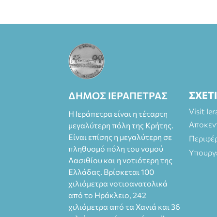
Πάπυρος
(Πλατεία
Πλαστήρα), E&G
Mini market
(Δημοκρατίας
39 Ιεράπετρα)
και
στο more.com
Χώρος: 3ο
ΣΧΕΤ
ΔΗΜΟΣ ΙΕΡΑΠΕΤΡΑΣ
Γυμνάσιο
Ιεράπετρας
Visit Ie
Η Ιεράπετρα είναι η τέταρτη
(Είσοδος ΕΠΑ.Λ.)
Αποκεν
μεγαλύτερη πόλη της Κρήτης.
Έναρξη 21:15
Είναι επίσης η μεγαλύτερη σε
Περιφέ
Οργάνωση:
πληθυσμό πόλη του νομού
ΚΝΩΣΟΣ
Υπουργ
ΘΕΑΤΡΙΚΕΣ
Λασιθίου και η νοτιότερη της
ΠΑΡΑΓΩΓΕΣ ΕΕ
Ελλάδας. Βρίσκεται 100
χιλιόμετρα νοτιοανατολικά
από το Ηράκλειο, 242
χιλιόμετρα από τα Χανιά και 36