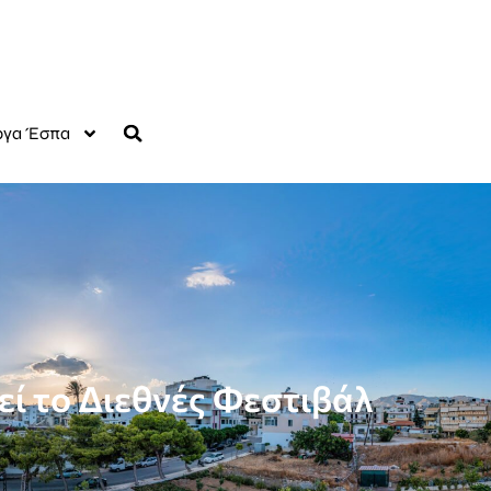
γα Έσπα
εί το Διεθνές Φεστιβάλ