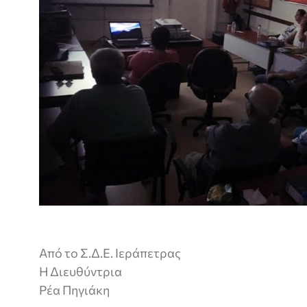
Από το Σ.Δ.Ε. Ιεράπετρας
Η Διευθύντρια
Ρέα Πηγιάκη