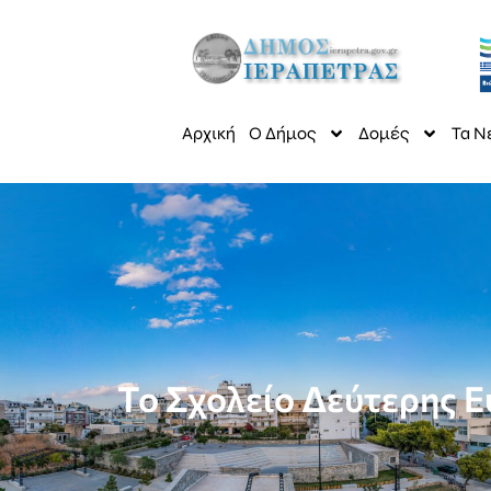
Αρχική
Ο Δήμος
Δομές
Τα Ν
Το Σχολείο Δεύτερης Ε