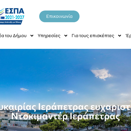
Επικοινωνία
έα του Δήμου
Υπηρεσίες
Για τους επισκέπτες
Έρ
υκαιρίας Ιεράπετρας ευχαριστ
Ντοκιμαντέρ Ιεράπετρας