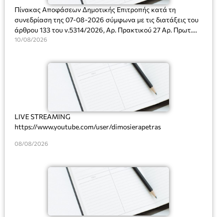
Πίνακας Αποφάσεων Δημοτικής Επιτροπής κατά τη
συνεδρίαση της 07-08-2026 σύμφωνα με τις διατάξεις του
άρθρου 133 του ν.5314/2026, Αρ. Πρακτικού 27 Αρ. Πρωτ.
Πρόσκλησης: 10817/03-08-2026
10/08/2026
LIVE STREAMING
https://www.youtube.com/user/dimosierapetras
08/08/2026