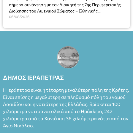
σήμερα συνάντηση με τον Διοικητή της 7ης Περιφερειακής
Διοίκησης του Λιμενικού Σώματος – Ελληνικής
Ακτοφυλακής (Λ.Σ.-ΕΛ.ΑΚΤ.), Αρχιπλοίαρχο Λ.Σ. κ. Ιωάννη
06/08/2026
Ορφανό
ΔΗΜΟΣ ΙΕΡΑΠΕΤΡΑΣ
Η Ιεράπετρα είναι η τέταρτη μεγαλύτερη πόλη της Κρήτης.
Είναι επίσης η μεγαλύτερη σε πληθυσμό πόλη του νομού
Λασιθίου και η νοτιότερη της Ελλάδας. Βρίσκεται 100
χιλιόμετρα νοτιοανατολικά από το Ηράκλειο, 242
χιλιόμετρα από τα Χανιά και 36 χιλιόμετρα νότια από τον
Άγιο Νικόλαο.