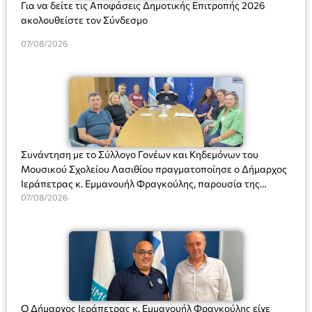
Για να δείτε τις Αποφάσεις Δημοτικής Επιτροπής 2026
ακολουθείστε τον Σύνδεσμο
07/08/2026
Συνάντηση με το Σύλλογο Γονέων και Κηδεμόνων του
Μουσικού Σχολείου Λασιθίου πραγματοποίησε ο Δήμαρχος
Ιεράπετρας κ. Εμμανουήλ Φραγκούλης, παρουσία της
Διευθύντριας του σχολείου κας Μαριάννας Χαΐτα.
07/08/2026
Ο Δήμαρχος Ιεράπετρας κ. Εμμανουήλ Φραγκούλης είχε