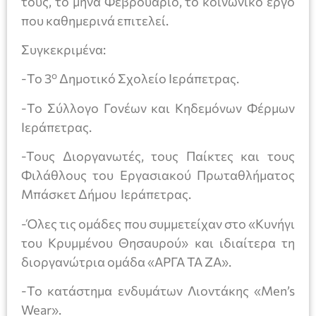
τους, το μήνα Φεβρουάριο, το κοινωνικό έργο
που καθημερινά επιτελεί.
Συγκεκριμένα:
ο
-Το 3
Δημοτικό Σχολείο Ιεράπετρας.
-Το Σύλλογο Γονέων και Κηδεμόνων Φέρμων
Ιεράπετρας.
-Toυς Διοργανωτές, τους Παίκτες και τους
Φιλάθλους του Εργασιακού Πρωταθλήματος
Μπάσκετ Δήμου Ιεράπετρας.
-Όλες τις ομάδες που συμμετείχαν στο «Κυνήγι
του Κρυμμένου Θησαυρού» και ιδιαίτερα τη
διοργανώτρια ομάδα «ΑΡΓΑ ΤΑ ΖΑ».
-Το κατάστημα ενδυμάτων Λιοντάκης «Men’s
Wear».