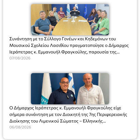
Συνάντηση με το Σύλλογο Γονέων και Κηδεμόνων του
Μουσικού Σχολείου Λασιθίου πραγματοποίησε ο Δήμαρχος
Ιεράπετρας κ. Εμμανουήλ Φραγκούλης, παρουσία της
Διευθύντριας του σχολείου κας Μαριάννας Χαΐτα.
07/08/2026
Ο Δήμαρχος Ιεράπετρας κ. Εμμανουήλ Φραγκούλης είχε
σήμερα συνάντηση με τον Διοικητή της 7ης Περιφερειακής
Διοίκησης του Λιμενικού Σώματος – Ελληνικής
Ακτοφυλακής (Λ.Σ.-ΕΛ.ΑΚΤ.), Αρχιπλοίαρχο Λ.Σ. κ. Ιωάννη
06/08/2026
Ορφανό