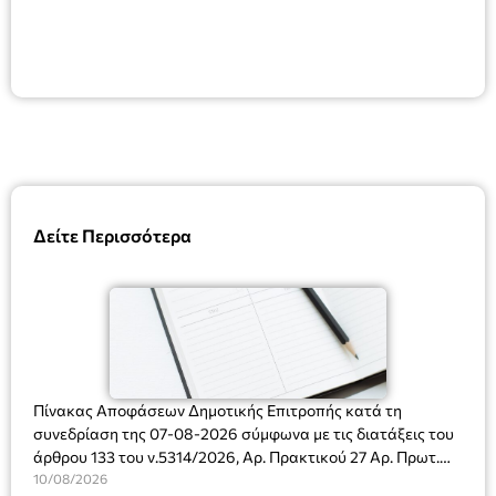
Δείτε Περισσότερα
Πίνακας Αποφάσεων Δημοτικής Επιτροπής κατά τη
συνεδρίαση της 07-08-2026 σύμφωνα με τις διατάξεις του
άρθρου 133 του ν.5314/2026, Αρ. Πρακτικού 27 Αρ. Πρωτ.
Πρόσκλησης: 10817/03-08-2026
10/08/2026