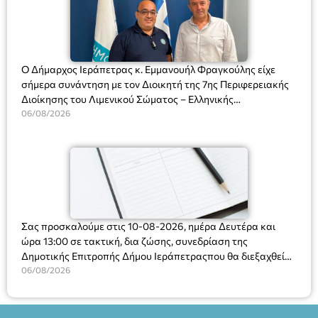
Ο Δήμαρχος Ιεράπετρας κ. Εμμανουήλ Φραγκούλης είχε
σήμερα συνάντηση με τον Διοικητή της 7ης Περιφερειακής
Διοίκησης του Λιμενικού Σώματος – Ελληνικής
Ακτοφυλακής (Λ.Σ.-ΕΛ.ΑΚΤ.), Αρχιπλοίαρχο Λ.Σ. κ. Ιωάννη
06/08/2026
Ορφανό
Σας προσκαλούμε στις 10-08-2026, ημέρα Δευτέρα και
ώρα 13:00 σε τακτική, δια ζώσης, συνεδρίαση της
Δημοτικής Επιτροπής Δήμου Ιεράπετραςπου θα διεξαχθεί
στο Δημοτικό Κατάστημα, Δημοκρατίας 31 στην αίθουσα
06/08/2026
«ΙΩΑΝΝΗΣ ΧΡΙΣΤΑΚΗΣ» στον 1ο όροφο, για τη συζήτηση
και λήψη αποφάσεων στα παρακάτω θέματα: