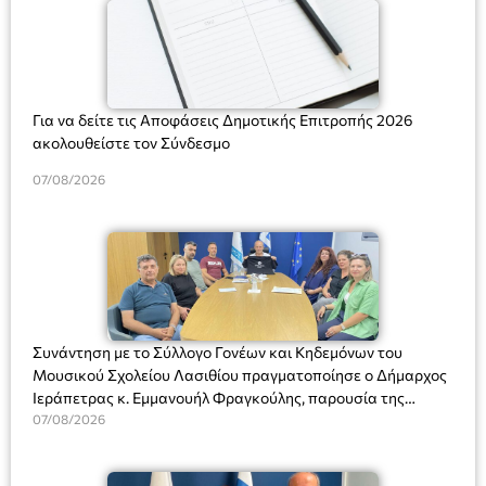
Για να δείτε τις Αποφάσεις Δημοτικής Επιτροπής 2026
ακολουθείστε τον Σύνδεσμο
07/08/2026
Συνάντηση με το Σύλλογο Γονέων και Κηδεμόνων του
Μουσικού Σχολείου Λασιθίου πραγματοποίησε ο Δήμαρχος
Ιεράπετρας κ. Εμμανουήλ Φραγκούλης, παρουσία της
Διευθύντριας του σχολείου κας Μαριάννας Χαΐτα.
07/08/2026