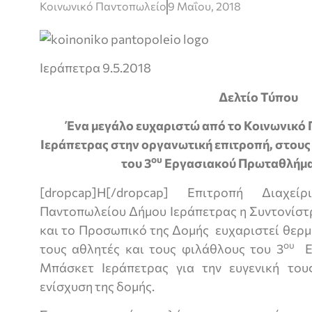
Κοινωνικό Παντοπωλείο
9 Μαΐου, 2018
Ιεράπετρα 9.5.2018
Δελτίο Τύπου
Ένα μεγάλο ευχαριστώ από το Κοινωνικό
Ιεράπετρας στην οργανωτική επιτροπή, στους
ου
του 3
Εργασιακού Πρωταθλήμα
[dropcap]Η[/dropcap] Επιτροπή Διαχ
Παντοπωλείου Δήμου Ιεράπετρας η Συντονίστ
και το Προσωπικό της Δομής ευχαριστεί θερμ
ου
τους αθλητές και τους φιλάθλους του 3
Ερ
Μπάσκετ Ιεράπετρας για την ευγενική το
ενίσχυση της δομής.