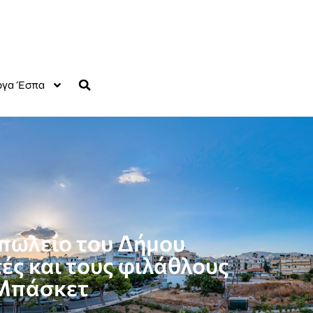
γα Έσπα
πωλείο του Δήμου
ές και τους φιλάθλους
 Μπάσκετ