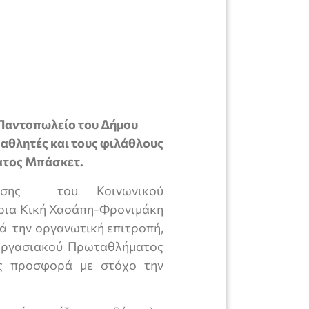
 Παντοπωλείο του Δήμου
 αθλητές και τους φιλάθλους
τος Μπάσκετ.
είρισης του Κοινωνικού
ρια Κική Χασάπη-Φρονιμάκη
ά την οργανωτική επιτροπή,
γασιακού Πρωταθλήματος
υς προσφορά με στόχο την