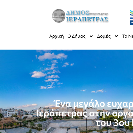
Αρχική
Ο Δήμος
Δομές
Τα Ν
Ένα μεγάλο ευχα
Ιεράπετρας στην οργα
του 3ου