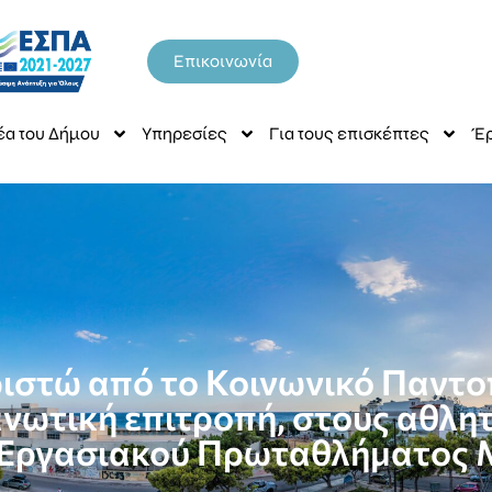
Επικοινωνία
έα του Δήμου
Υπηρεσίες
Για τους επισκέπτες
Έρ
ριστώ από το Κοινωνικό Παντο
νωτική επιτροπή, στους αθλητ
 Εργασιακού Πρωταθλήματος