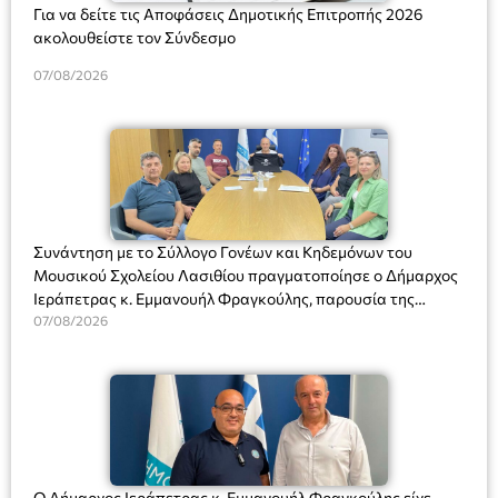
Για να δείτε τις Αποφάσεις Δημοτικής Επιτροπής 2026
ακολουθείστε τον Σύνδεσμο
07/08/2026
Συνάντηση με το Σύλλογο Γονέων και Κηδεμόνων του
Μουσικού Σχολείου Λασιθίου πραγματοποίησε ο Δήμαρχος
Ιεράπετρας κ. Εμμανουήλ Φραγκούλης, παρουσία της
Διευθύντριας του σχολείου κας Μαριάννας Χαΐτα.
07/08/2026
Ο Δήμαρχος Ιεράπετρας κ. Εμμανουήλ Φραγκούλης είχε