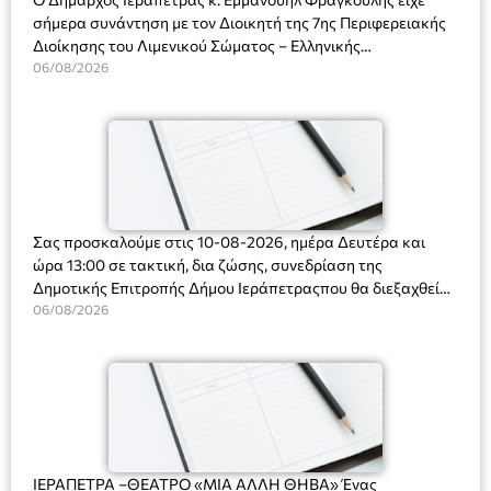
σήμερα συνάντηση με τον Διοικητή της 7ης Περιφερειακής
Διοίκησης του Λιμενικού Σώματος – Ελληνικής
Ακτοφυλακής (Λ.Σ.-ΕΛ.ΑΚΤ.), Αρχιπλοίαρχο Λ.Σ. κ. Ιωάννη
06/08/2026
Ορφανό
Σας προσκαλούμε στις 10-08-2026, ημέρα Δευτέρα και
ώρα 13:00 σε τακτική, δια ζώσης, συνεδρίαση της
Δημοτικής Επιτροπής Δήμου Ιεράπετραςπου θα διεξαχθεί
στο Δημοτικό Κατάστημα, Δημοκρατίας 31 στην αίθουσα
06/08/2026
«ΙΩΑΝΝΗΣ ΧΡΙΣΤΑΚΗΣ» στον 1ο όροφο, για τη συζήτηση
και λήψη αποφάσεων στα παρακάτω θέματα:
ΙΕΡΑΠΕΤΡΑ –ΘΕΑΤΡΟ «ΜΙΑ ΑΛΛΗ ΘΗΒΑ» Ένας