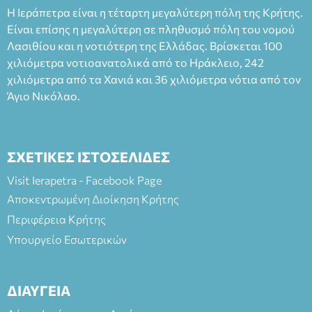
Ταμείο 22€- Προπώληση 20€( Άνεργοι, Φοιτητές, ΑΜΕΑ,
Η Ιεράπετρα είναι η τέταρτη μεγαλύτερη πόλη της Κρήτης.
άνω των 65 Προπώληση: Βιβλιοπωλείο Πάπυρος (Πλατεία
Είναι επίσης η μεγαλύτερη σε πληθυσμό πόλη του νομού
Πλαστήρα), E&G Mini market (Δημοκρατίας 39 Ιεράπετρα)
Λασιθίου και η νοτιότερη της Ελλάδας. Βρίσκεται 100
και στο more.com Χώρος: 3ο Γυμνάσιο Ιεράπετρας
(Είσοδος ΕΠΑ.Λ.) Έναρξη 21:15 Οργάνωση: ΚΝΩΣΟΣ
χιλιόμετρα νοτιοανατολικά από το Ηράκλειο, 242
ΘΕΑΤΡΙΚΕΣ ΠΑΡΑΓΩΓΕΣ ΕΕ
χιλιόμετρα από τα Χανιά και 36 χιλιόμετρα νότια από τον
Άγιο Νικόλαο.
ΣΧΕΤΙΚΕΣ ΙΣΤΟΣΕΛΙΔΕΣ
Visit Ierapetra - Facebook Page
Αποκεντρωμένη Διοίκηση Κρήτης
Περιφέρεια Κρήτης
Υπουργείο Εσωτερικών
ΔΙΑΥΓΕΙΑ