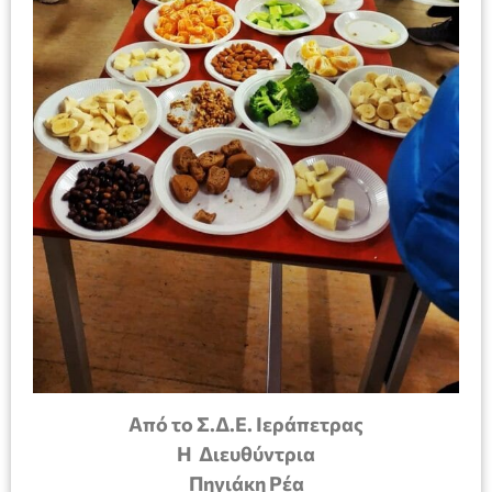
Από το Σ.Δ.Ε. Ιεράπετρας
Η Διευθύντρια
Πηγιάκη Ρέα