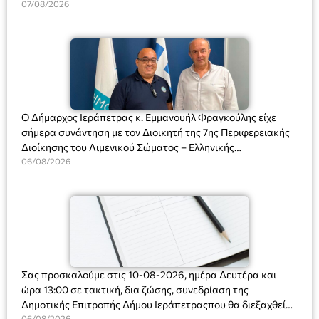
Διευθύντριας του σχολείου κας Μαριάννας Χαΐτα.
07/08/2026
Ο Δήμαρχος Ιεράπετρας κ. Εμμανουήλ Φραγκούλης είχε
σήμερα συνάντηση με τον Διοικητή της 7ης Περιφερειακής
Διοίκησης του Λιμενικού Σώματος – Ελληνικής
Ακτοφυλακής (Λ.Σ.-ΕΛ.ΑΚΤ.), Αρχιπλοίαρχο Λ.Σ. κ. Ιωάννη
06/08/2026
Ορφανό
Σας προσκαλούμε στις 10-08-2026, ημέρα Δευτέρα και
ώρα 13:00 σε τακτική, δια ζώσης, συνεδρίαση της
Δημοτικής Επιτροπής Δήμου Ιεράπετραςπου θα διεξαχθεί
06/08/2026