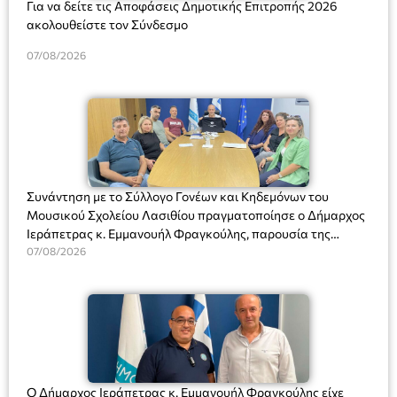
Για να δείτε τις Αποφάσεις Δημοτικής Επιτροπής 2026
ακολουθείστε τον Σύνδεσμο
07/08/2026
Συνάντηση με το Σύλλογο Γονέων και Κηδεμόνων του
Μουσικού Σχολείου Λασιθίου πραγματοποίησε ο Δήμαρχος
Ιεράπετρας κ. Εμμανουήλ Φραγκούλης, παρουσία της
Διευθύντριας του σχολείου κας Μαριάννας Χαΐτα.
07/08/2026
Ο Δήμαρχος Ιεράπετρας κ. Εμμανουήλ Φραγκούλης είχε