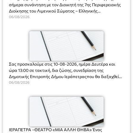
σήμερα συνάντηση με τον Διοικητή της 7ης Περιφερειακής
Διοίκησης του Λιμενικού Σώματος – Ελληνικής
Ακτοφυλακής (Λ.Σ.-ΕΛ.ΑΚΤ.), Αρχιπλοίαρχο Λ.Σ. κ. Ιωάννη
06/08/2026
Ορφανό
Σας προσκαλούμε στις 10-08-2026, ημέρα Δευτέρα και
ώρα 13:00 σε τακτική, δια ζώσης, συνεδρίαση της
Δημοτικής Επιτροπής Δήμου Ιεράπετραςπου θα διεξαχθεί
στο Δημοτικό Κατάστημα, Δημοκρατίας 31 στην αίθουσα
06/08/2026
«ΙΩΑΝΝΗΣ ΧΡΙΣΤΑΚΗΣ» στον 1ο όροφο, για τη συζήτηση
και λήψη αποφάσεων στα παρακάτω θέματα:
ΙΕΡΑΠΕΤΡΑ –ΘΕΑΤΡΟ «ΜΙΑ ΑΛΛΗ ΘΗΒΑ» Ένας