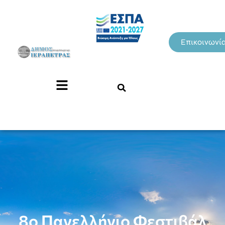
Επικοινωνί
8ο Πανελλήνιο Φεστιβάλ