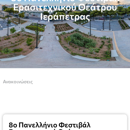
Ερασιτεχνικού Θεάτρου
Ιεράπετρας
Ανακοινώσεις
8ο Πανελλήνιο Φεστιβάλ