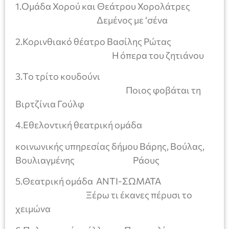
1.Ομάδα Χορού και Θεάτρου Χορολάτρες
Δεμένος με ‘σένα
2.Κορινθιακό θέατρο Βασίλης Ρώτας
Η όπερα του ζητιάνου
3.Το τρίτο κουδούνι
Ποιος φοβάται τη
Βιρτζίνια Γούλφ
4.Εθελοντική θεατρική ομάδα
κοινωνικής υπηρεσίας δήμου Βάρης, Βούλας,
Βουλιαγμένης Ράους
5.Θεατρική ομάδα ΑΝΤΙ-ΣΩΜΑΤΑ
Ξέρω τι έκανες πέρυσι το
χειμώνα