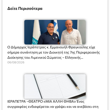
Δείτε Περισσότερα
Ο Δήμαρχος Ιεράπετρας κ. Εμμανουήλ Φραγκούλης είχε
σήμερα συνάντηση με τον Διοικητή της 7ης Περιφερειακής
Διοίκησης του Λιμενικού Σώματος – Ελληνικής
Ακτοφυλακής (Λ.Σ.-ΕΛ.ΑΚΤ.), Αρχιπλοίαρχο Λ.Σ. κ. Ιωάννη
06/08/2026
Ορφανό
ΙΕΡΑΠΕΤΡΑ –ΘΕΑΤΡΟ «ΜΙΑ ΑΛΛΗ ΘΗΒΑ» Ένας
συγγραφέας ενδιαφέρεται να γράψει και να ανεβάσει στη