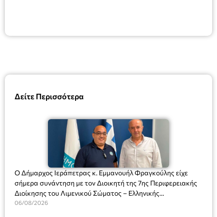
Δείτε Περισσότερα
Ο Δήμαρχος Ιεράπετρας κ. Εμμανουήλ Φραγκούλης είχε
σήμερα συνάντηση με τον Διοικητή της 7ης Περιφερειακής
Διοίκησης του Λιμενικού Σώματος – Ελληνικής
Ακτοφυλακής (Λ.Σ.-ΕΛ.ΑΚΤ.), Αρχιπλοίαρχο Λ.Σ. κ. Ιωάννη
06/08/2026
Ορφανό