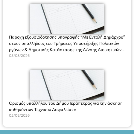
(Ν. 5314/2026).»
Πλαστήρα), E&G Mini market (Δημοκρατίας 39 Ιεράπετρα)
και στο more.com Χώρος: 3ο Γυμνάσιο Ιεράπετρας
(Είσοδος ΕΠΑ.Λ.) Έναρξη 21:15 Οργάνωση: ΚΝΩΣΟΣ
ΘΕΑΤΡΙΚΕΣ ΠΑΡΑΓΩΓΕΣ ΕΕ
Παροχή εξουσιοδότησης υπογραφής “Με Εντολή Δημάρχου”
στους υπαλλήλους του Τμήματος Υποστήριξης Πολιτικών
ργάνων & Δημοτικής Κατάστασης της Δ/νσης Διοικητικών
Υπηρεσιών για αποφάσεις, πιστοποιητικά, πράξεις και
05/08/2026
χρήση του Πληροφοριακού Συστήματος “Μητρώο Πολιτών”
(Ν. 5314/2026).»
Ορισμός υπαλλήλου του Δήμου Ιεράπετρας για την άσκηση
καθηκόντων Τεχνικού Ασφαλείας»
05/08/2026