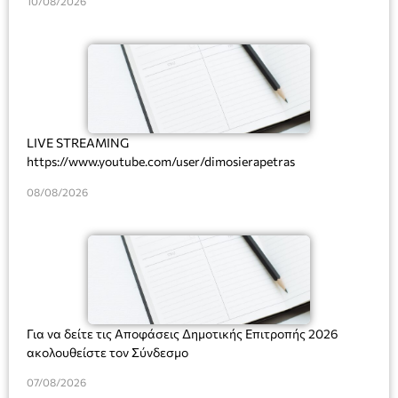
Πρόσκλησης: 10817/03-08-2026
10/08/2026
LIVE STREAMING
https://www.youtube.com/user/dimosierapetras
08/08/2026
Για να δείτε τις Αποφάσεις Δημοτικής Επιτροπής 2026
ακολουθείστε τον Σύνδεσμο
07/08/2026