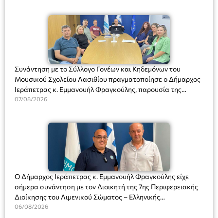
Συνάντηση με το Σύλλογο Γονέων και Κηδεμόνων του
Μουσικού Σχολείου Λασιθίου πραγματοποίησε ο Δήμαρχος
Ιεράπετρας κ. Εμμανουήλ Φραγκούλης, παρουσία της
Διευθύντριας του σχολείου κας Μαριάννας Χαΐτα.
07/08/2026
Ο Δήμαρχος Ιεράπετρας κ. Εμμανουήλ Φραγκούλης είχε
σήμερα συνάντηση με τον Διοικητή της 7ης Περιφερειακής
Διοίκησης του Λιμενικού Σώματος – Ελληνικής
Ακτοφυλακής (Λ.Σ.-ΕΛ.ΑΚΤ.), Αρχιπλοίαρχο Λ.Σ. κ. Ιωάννη
06/08/2026
Ορφανό