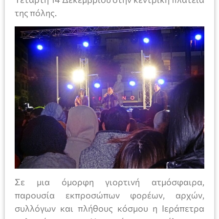
της πόλης.
Σε μια όμορφη γιορτινή ατμόσφαιρα,
παρουσία εκπροσώπων φορέων, αρχών,
συλλόγων και πλήθους κόσμου η Ιεράπετρα