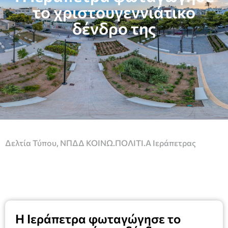
το χριστουγεννιάτικο
δένδρο της
Δελτία Τύπου
,
ΝΠΔΔ ΚΟΙΝΩ.ΠΟΛΙΤΙ.Α Ιεράπετρας
Η Ιεράπετρα φωταγώγησε το