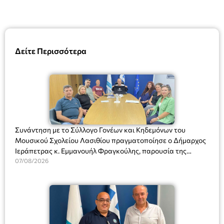
Δείτε Περισσότερα
Συνάντηση με το Σύλλογο Γονέων και Κηδεμόνων του
Μουσικού Σχολείου Λασιθίου πραγματοποίησε ο Δήμαρχος
Ιεράπετρας κ. Εμμανουήλ Φραγκούλης, παρουσία της
Διευθύντριας του σχολείου κας Μαριάννας Χαΐτα.
07/08/2026