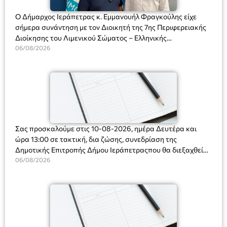
Ο Δήμαρχος Ιεράπετρας κ. Εμμανουήλ Φραγκούλης είχε
σήμερα συνάντηση με τον Διοικητή της 7ης Περιφερειακής
Διοίκησης του Λιμενικού Σώματος – Ελληνικής
Ακτοφυλακής (Λ.Σ.-ΕΛ.ΑΚΤ.), Αρχιπλοίαρχο Λ.Σ. κ. Ιωάννη
06/08/2026
Ορφανό
Σας προσκαλούμε στις 10-08-2026, ημέρα Δευτέρα και
ώρα 13:00 σε τακτική, δια ζώσης, συνεδρίαση της
Δημοτικής Επιτροπής Δήμου Ιεράπετραςπου θα διεξαχθεί
στο Δημοτικό Κατάστημα, Δημοκρατίας 31 στην αίθουσα
06/08/2026
«ΙΩΑΝΝΗΣ ΧΡΙΣΤΑΚΗΣ» στον 1ο όροφο, για τη συζήτηση
και λήψη αποφάσεων στα παρακάτω θέματα: