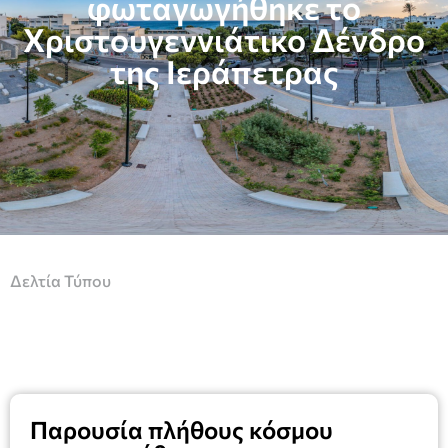
φωταγωγήθηκε το
Χριστουγεννιάτικο Δένδρο
της Ιεράπετρας
Δελτία Τύπου
Παρουσία πλήθους κόσμου