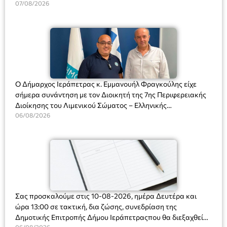
Διευθύντριας του σχολείου κας Μαριάννας Χαΐτα.
07/08/2026
Ο Δήμαρχος Ιεράπετρας κ. Εμμανουήλ Φραγκούλης είχε
σήμερα συνάντηση με τον Διοικητή της 7ης Περιφερειακής
Διοίκησης του Λιμενικού Σώματος – Ελληνικής
Ακτοφυλακής (Λ.Σ.-ΕΛ.ΑΚΤ.), Αρχιπλοίαρχο Λ.Σ. κ. Ιωάννη
06/08/2026
Ορφανό
Σας προσκαλούμε στις 10-08-2026, ημέρα Δευτέρα και
ώρα 13:00 σε τακτική, δια ζώσης, συνεδρίαση της
Δημοτικής Επιτροπής Δήμου Ιεράπετραςπου θα διεξαχθεί
06/08/2026