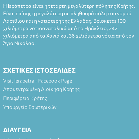
Ταμείο 22€- Προπώληση 20€( Άνεργοι, Φοιτητές, ΑΜΕΑ,
Η Ιεράπετρα είναι η τέταρτη μεγαλύτερη πόλη της Κρήτης.
άνω των 65 Προπώληση: Βιβλιοπωλείο Πάπυρος (Πλατεία
Είναι επίσης η μεγαλύτερη σε πληθυσμό πόλη του νομού
Πλαστήρα), E&G Mini market (Δημοκρατίας 39 Ιεράπετρα)
Λασιθίου και η νοτιότερη της Ελλάδας. Βρίσκεται 100
και στο more.com Χώρος: 3ο Γυμνάσιο Ιεράπετρας
(Είσοδος ΕΠΑ.Λ.) Έναρξη 21:15 Οργάνωση: ΚΝΩΣΟΣ
χιλιόμετρα νοτιοανατολικά από το Ηράκλειο, 242
ΘΕΑΤΡΙΚΕΣ ΠΑΡΑΓΩΓΕΣ ΕΕ
χιλιόμετρα από τα Χανιά και 36 χιλιόμετρα νότια από τον
Άγιο Νικόλαο.
ΣΧΕΤΙΚΕΣ ΙΣΤΟΣΕΛΙΔΕΣ
Visit Ierapetra - Facebook Page
Αποκεντρωμένη Διοίκηση Κρήτης
Περιφέρεια Κρήτης
Υπουργείο Εσωτερικών
ΔΙΑΥΓΕΙΑ