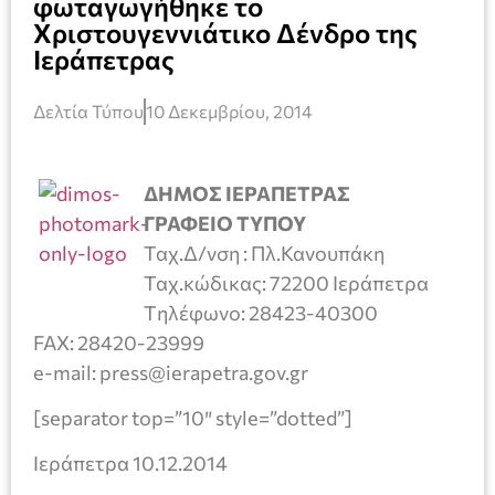
φωταγωγήθηκε το
Χριστουγεννιάτικο Δένδρο της
Ιεράπετρας
Δελτία Τύπου
10 Δεκεμβρίου, 2014
ΔΗΜΟΣ ΙΕΡΑΠΕΤΡΑΣ
ΓΡΑΦΕΙΟ ΤΥΠΟΥ
Ταχ.Δ/νση : Πλ.Κανουπάκη
Ταχ.κώδικας: 72200 Ιεράπετρα
Tηλέφωνο: 28423-40300
FAX: 28420-23999
e-mail: press@ierapetra.gov.gr
[separator top=”10″ style=”dotted”]
Ιεράπετρα 10.12.2014