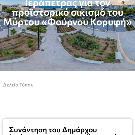
Ιεράπετρας για τον
προϊστορικό οικισμό του
Μύρτου «Φούρνου Κορυφή»
Δελτία Τύπου
Συνάντηση του Δημάρχου