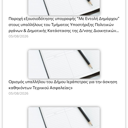
(Είσοδος ΕΠΑ.Λ.) Έναρξη 21:15 Οργάνωση: ΚΝΩΣΟΣ
ΘΕΑΤΡΙΚΕΣ ΠΑΡΑΓΩΓΕΣ ΕΕ
Παροχή εξουσιοδότησης υπογραφής “Με Εντολή Δημάρχου”
στους υπαλλήλους του Τμήματος Υποστήριξης Πολιτικών
ργάνων & Δημοτικής Κατάστασης της Δ/νσης Διοικητικών
Υπηρεσιών για αποφάσεις, πιστοποιητικά, πράξεις και
05/08/2026
χρήση του Πληροφοριακού Συστήματος “Μητρώο Πολιτών”
(Ν. 5314/2026).»
Ορισμός υπαλλήλου του Δήμου Ιεράπετρας για την άσκηση
καθηκόντων Τεχνικού Ασφαλείας»
05/08/2026