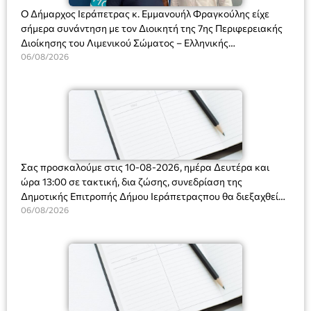
Ο Δήμαρχος Ιεράπετρας κ. Εμμανουήλ Φραγκούλης είχε
σήμερα συνάντηση με τον Διοικητή της 7ης Περιφερειακής
Διοίκησης του Λιμενικού Σώματος – Ελληνικής
Ακτοφυλακής (Λ.Σ.-ΕΛ.ΑΚΤ.), Αρχιπλοίαρχο Λ.Σ. κ. Ιωάννη
06/08/2026
Ορφανό
Σας προσκαλούμε στις 10-08-2026, ημέρα Δευτέρα και
ώρα 13:00 σε τακτική, δια ζώσης, συνεδρίαση της
Δημοτικής Επιτροπής Δήμου Ιεράπετραςπου θα διεξαχθεί
στο Δημοτικό Κατάστημα, Δημοκρατίας 31 στην αίθουσα
06/08/2026
«ΙΩΑΝΝΗΣ ΧΡΙΣΤΑΚΗΣ» στον 1ο όροφο, για τη συζήτηση
και λήψη αποφάσεων στα παρακάτω θέματα: