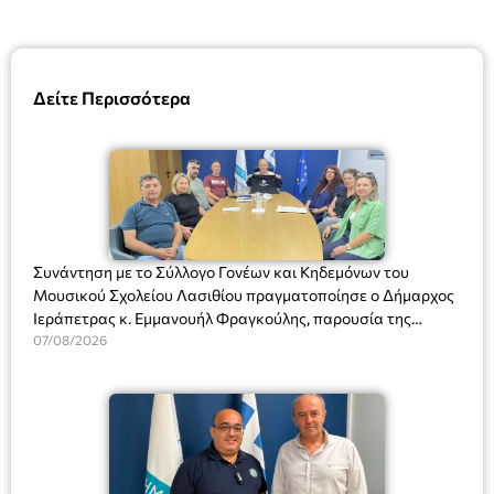
Δείτε Περισσότερα
Συνάντηση με το Σύλλογο Γονέων και Κηδεμόνων του
Μουσικού Σχολείου Λασιθίου πραγματοποίησε ο Δήμαρχος
Ιεράπετρας κ. Εμμανουήλ Φραγκούλης, παρουσία της
Διευθύντριας του σχολείου κας Μαριάννας Χαΐτα.
07/08/2026