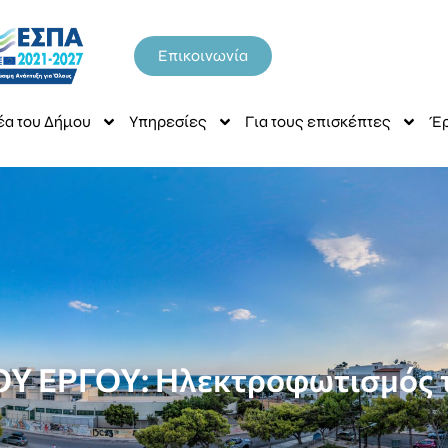
Επικοινωνία
έα του Δήμου
Υπηρεσίες
Για τους επισκέπτες
Έρ
 ΕΡΓΟΥ: Ηλεκτροφωτισμός τ