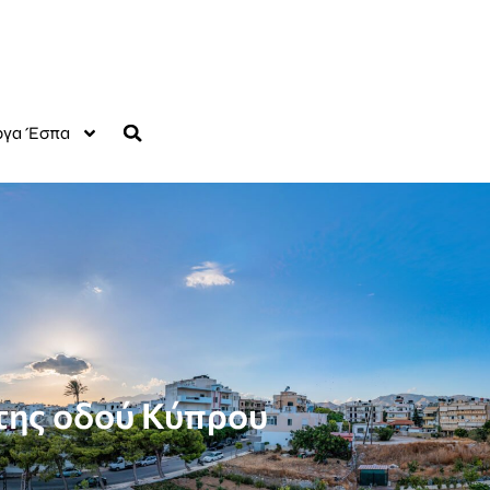
γα Έσπα
ης οδού Κύπρου