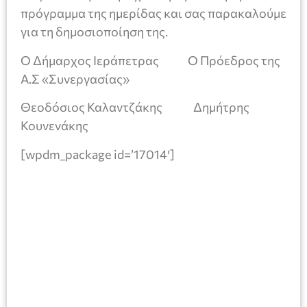
πρόγραμμα της ημερίδας και σας παρακαλούμε
για τη δημοσιοποίηση της.
Ο Δήμαρχος Ιεράπετρας Ο Πρόεδρος της
Α.Σ «Συνεργασίας»
Θεοδόσιος Καλαντζάκης Δημήτρης
Κουνενάκης
[wpdm_package id=’17014′]