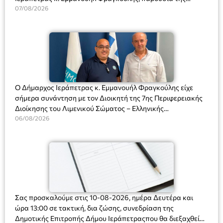
Διευθύντριας του σχολείου κας Μαριάννας Χαΐτα.
07/08/2026
Ο Δήμαρχος Ιεράπετρας κ. Εμμανουήλ Φραγκούλης είχε
σήμερα συνάντηση με τον Διοικητή της 7ης Περιφερειακής
Διοίκησης του Λιμενικού Σώματος – Ελληνικής
Ακτοφυλακής (Λ.Σ.-ΕΛ.ΑΚΤ.), Αρχιπλοίαρχο Λ.Σ. κ. Ιωάννη
06/08/2026
Ορφανό
Σας προσκαλούμε στις 10-08-2026, ημέρα Δευτέρα και
ώρα 13:00 σε τακτική, δια ζώσης, συνεδρίαση της
Δημοτικής Επιτροπής Δήμου Ιεράπετραςπου θα διεξαχθεί