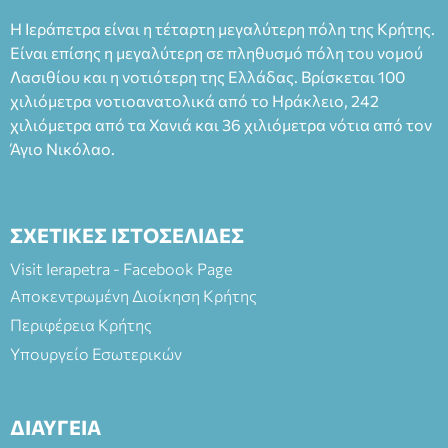
Ταμείο 22€- Προπώληση 20€( Άνεργοι, Φοιτητές, ΑΜΕΑ,
Η Ιεράπετρα είναι η τέταρτη μεγαλύτερη πόλη της Κρήτης.
άνω των 65 Προπώληση: Βιβλιοπωλείο Πάπυρος (Πλατεία
Είναι επίσης η μεγαλύτερη σε πληθυσμό πόλη του νομού
Πλαστήρα), E&G Mini market (Δημοκρατίας 39 Ιεράπετρα)
Λασιθίου και η νοτιότερη της Ελλάδας. Βρίσκεται 100
και στο more.com Χώρος: 3ο Γυμνάσιο Ιεράπετρας
(Είσοδος ΕΠΑ.Λ.) Έναρξη 21:15 Οργάνωση: ΚΝΩΣΟΣ
χιλιόμετρα νοτιοανατολικά από το Ηράκλειο, 242
ΘΕΑΤΡΙΚΕΣ ΠΑΡΑΓΩΓΕΣ ΕΕ
χιλιόμετρα από τα Χανιά και 36 χιλιόμετρα νότια από τον
Άγιο Νικόλαο.
ΣΧΕΤΙΚΕΣ ΙΣΤΟΣΕΛΙΔΕΣ
Visit Ierapetra - Facebook Page
Αποκεντρωμένη Διοίκηση Κρήτης
Περιφέρεια Κρήτης
Υπουργείο Εσωτερικών
ΔΙΑΥΓΕΙΑ