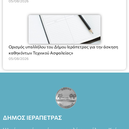
Υπηρεσιών για αποφάσεις, πιστοποιητικά, πράξεις και
05/08/2026
χρήση του Πληροφοριακού Συστήματος “Μητρώο Πολιτών”
(Ν. 5314/2026).»
Ορισμός υπαλλήλου του Δήμου Ιεράπετρας για την άσκηση
καθηκόντων Τεχνικού Ασφαλείας»
05/08/2026
ΔΗΜΟΣ ΙΕΡΑΠΕΤΡΑΣ