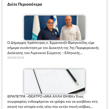
Δείτε Περισσότερα
Ο Δήμαρχος Ιεράπετρας κ. Εμμανουήλ Φραγκούλης είχε
σήμερα συνάντηση με τον Διοικητή της 7ης Περιφερειακής
Διοίκησης του Λιμενικού Σώματος – Ελληνικής
Ακτοφυλακής (Λ.Σ.-ΕΛ.ΑΚΤ.), Αρχιπλοίαρχο Λ.Σ. κ. Ιωάννη
06/08/2026
Ορφανό
ΙΕΡΑΠΕΤΡΑ –ΘΕΑΤΡΟ «ΜΙΑ ΑΛΛΗ ΘΗΒΑ» Ένας
συγγραφέας ενδιαφέρεται να γράψει και να ανεβάσει στη
σκηνή την ιστορία ενός νέου που εκτίει ποινή ισόβιας