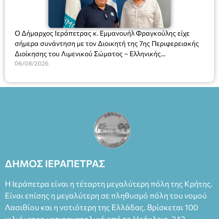
Ο Δήμαρχος Ιεράπετρας κ. Εμμανουήλ Φραγκούλης είχε
σήμερα συνάντηση με τον Διοικητή της 7ης Περιφερειακής
Διοίκησης του Λιμενικού Σώματος – Ελληνικής
Ακτοφυλακής (Λ.Σ.-ΕΛ.ΑΚΤ.), Αρχιπλοίαρχο Λ.Σ. κ. Ιωάννη
06/08/2026
Ορφανό
ΔΗΜΟΣ ΙΕΡΑΠΕΤΡΑΣ
Η Ιεράπετρα είναι η τέταρτη μεγαλύτερη πόλη της Κρήτης.
Είναι επίσης η μεγαλύτερη σε πληθυσμό πόλη του νομού
Λασιθίου και η νοτιότερη της Ελλάδας. Βρίσκεται 100
χιλιόμετρα νοτιοανατολικά από το Ηράκλειο, 242