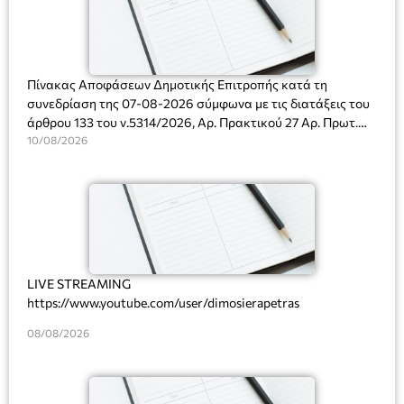
Πίνακας Αποφάσεων Δημοτικής Επιτροπής κατά τη
συνεδρίαση της 07-08-2026 σύμφωνα με τις διατάξεις του
άρθρου 133 του ν.5314/2026, Αρ. Πρακτικού 27 Αρ. Πρωτ.
Πρόσκλησης: 10817/03-08-2026
10/08/2026
LIVE STREAMING
https://www.youtube.com/user/dimosierapetras
08/08/2026