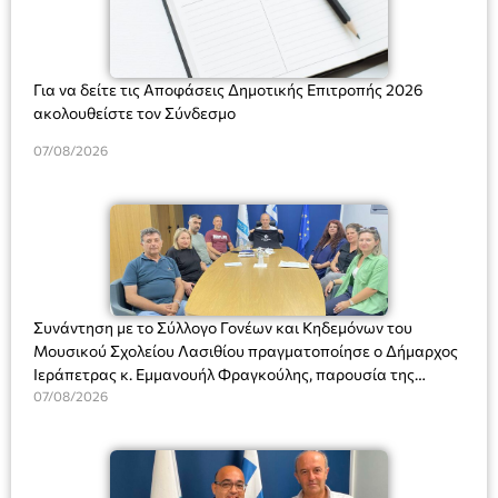
Για να δείτε τις Αποφάσεις Δημοτικής Επιτροπής 2026
ακολουθείστε τον Σύνδεσμο
07/08/2026
Συνάντηση με το Σύλλογο Γονέων και Κηδεμόνων του
Μουσικού Σχολείου Λασιθίου πραγματοποίησε ο Δήμαρχος
Ιεράπετρας κ. Εμμανουήλ Φραγκούλης, παρουσία της
Διευθύντριας του σχολείου κας Μαριάννας Χαΐτα.
07/08/2026