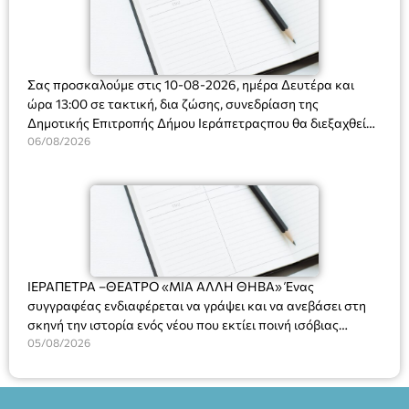
Σας προσκαλούμε στις 10-08-2026, ημέρα Δευτέρα και
ώρα 13:00 σε τακτική, δια ζώσης, συνεδρίαση της
Δημοτικής Επιτροπής Δήμου Ιεράπετραςπου θα διεξαχθεί
στο Δημοτικό Κατάστημα, Δημοκρατίας 31 στην αίθουσα
06/08/2026
«ΙΩΑΝΝΗΣ ΧΡΙΣΤΑΚΗΣ» στον 1ο όροφο, για τη συζήτηση
και λήψη αποφάσεων στα παρακάτω θέματα:
ΙΕΡΑΠΕΤΡΑ –ΘΕΑΤΡΟ «ΜΙΑ ΑΛΛΗ ΘΗΒΑ» Ένας
συγγραφέας ενδιαφέρεται να γράψει και να ανεβάσει στη
σκηνή την ιστορία ενός νέου που εκτίει ποινή ισόβιας
κάθειρξης για πατροκτονία. Ένα πολυβραβευμένο έργο για
05/08/2026
τις σχέσεις πατέρα-γιου, την ανδρική ταυτότητα, την ψυχική
ασθένεια, τον ερωτισμό. Ένα έργο αινιγματικό, συγκινητικό,
όσο και διασκεδαστικό. Ο διακεκριμένος σκηνοθέτης