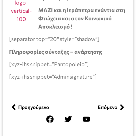
ΜΑΖΙ και η Ιεράπετρα ενάντια στη
Φτώχεια και στον Κοινωνικό
Αποκλεισμό !
[separator top=”20″ style=”shadow”]
Πληροφορίες σύνταξης – ανάρτησης
[xyz-ihs snippet=”Pantopoleio”]
[xyz-ihs snippet=”Adminsignature”]
Προηγούμενο
Επόμενο