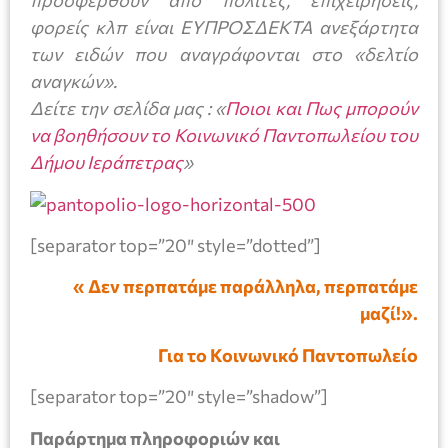
προσφερθούν από πολίτες, επιχειρήσεις,
φορείς κλπ είναι ΕΥΠΡΟΣΔΕΚΤΑ ανεξάρτητα
των ειδών που αναγράφονται στο «δελτίο
αναγκών».
Δείτε την σελίδα μας : «
Ποιοι και Πως μπορούν
να βοηθήσουν το Κοινωνικό Παντοπωλείου του
Δήμου Ιεράπετρας
»
[separator top=”20″ style=”dotted”]
« Δεν περπατάμε παράλληλα, περπατάμε
μαζί!».
Για το Κοινωνικό Παντοπωλείο
[separator top=”20″ style=”shadow”]
Παράρτημα πληροφοριών και