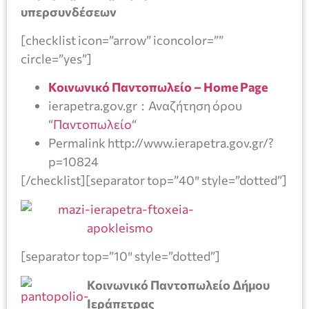
υπερσυνδέσεων
[checklist icon=”arrow” iconcolor=””
circle=”yes”]
Κοινωνικό Παντοπωλείο – Home Page
ierapetra.gov.gr : Αναζήτηση όρου
“
Παντοπωλείο
“
Permalink http://www.ierapetra.gov.gr/?
p=10824
[/checklist][separator top=”40″ style=”dotted”]
[separator top=”10″ style=”dotted”]
Κοινωνικό Παντοπωλείο Δήμου
Ιεράπετρας