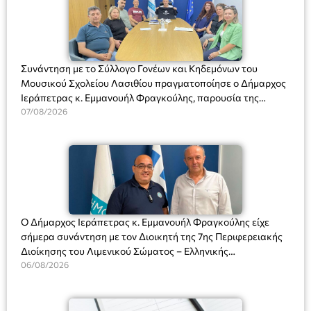
Συνάντηση με το Σύλλογο Γονέων και Κηδεμόνων του
Μουσικού Σχολείου Λασιθίου πραγματοποίησε ο Δήμαρχος
Ιεράπετρας κ. Εμμανουήλ Φραγκούλης, παρουσία της
Διευθύντριας του σχολείου κας Μαριάννας Χαΐτα.
07/08/2026
Ο Δήμαρχος Ιεράπετρας κ. Εμμανουήλ Φραγκούλης είχε
σήμερα συνάντηση με τον Διοικητή της 7ης Περιφερειακής
Διοίκησης του Λιμενικού Σώματος – Ελληνικής
Ακτοφυλακής (Λ.Σ.-ΕΛ.ΑΚΤ.), Αρχιπλοίαρχο Λ.Σ. κ. Ιωάννη
06/08/2026
Ορφανό