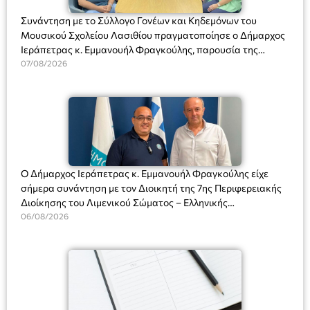
Συνάντηση με το Σύλλογο Γονέων και Κηδεμόνων του
Μουσικού Σχολείου Λασιθίου πραγματοποίησε ο Δήμαρχος
Ιεράπετρας κ. Εμμανουήλ Φραγκούλης, παρουσία της
Διευθύντριας του σχολείου κας Μαριάννας Χαΐτα.
07/08/2026
Ο Δήμαρχος Ιεράπετρας κ. Εμμανουήλ Φραγκούλης είχε
σήμερα συνάντηση με τον Διοικητή της 7ης Περιφερειακής
Διοίκησης του Λιμενικού Σώματος – Ελληνικής
Ακτοφυλακής (Λ.Σ.-ΕΛ.ΑΚΤ.), Αρχιπλοίαρχο Λ.Σ. κ. Ιωάννη
06/08/2026
Ορφανό