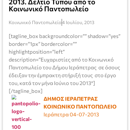
2013. Δελτίο Τύπου από το
Κοινωνικό Παντοπωλείο
Κοινωνικό Παντοπωλείο
4 Ιουλίου, 2013
[tagline_box backgroundcolor=”” shadow=”yes”
border=”1px” bordercolor=””
highlightposition=”left”
description=”Ευχαριστίες από το Κοινωνικό
Παντοπωλείο του Δήμου Ιεράπετρας σε όσους
έδειξαν την έμπρακτη στήριξή τους στο έργο
του, κατά τον μήνα Ιούνιο του 2013″]
[/tagline_box]
ΔΗΜΟΣ ΙΕΡΑΠΕΤΡΑΣ
ΚΟΙΝΩΝΙΚΟ ΠΑΝΤΟΠΩΛΕΙΟ
Ιεράπετρα 04-07-2013