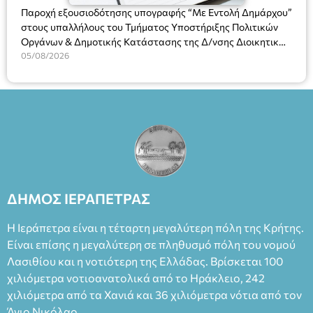
Θάνου Λέκκα στον ρόλο του Συγγραφέα και του Δημήτρη
Παροχή εξουσιοδότησης υπογραφής “Με Εντολή Δημάρχου”
Καπουράνη, νικητή του βραβείου Δημήτρης Χορν 2022-
στους υπαλλήλους του Τμήματος Υποστήριξης Πολιτικών
2023, για την ερμηνεία του στον διπλό ρόλο του Μαρτίν/
Οργάνων & Δημοτικής Κατάστασης της Δ/νσης Διοικητικών
Φεδερίκο. Σκηνοθεσία: Βαγγέλης Θεοδωρόπουλος Είσοδος: :
Υπηρεσιών για αποφάσεις, πιστοποιητικά, πράξεις και
05/08/2026
Ταμείο 22€- Προπώληση 20€( Άνεργοι, Φοιτητές, ΑΜΕΑ,
χρήση του Πληροφοριακού Συστήματος “Μητρώο Πολιτών”
άνω των 65 Προπώληση: Βιβλιοπωλείο Πάπυρος (Πλατεία
(Ν. 5314/2026).»
Πλαστήρα), E&G Mini market (Δημοκρατίας 39 Ιεράπετρα)
και στο more.com Χώρος: 3ο Γυμνάσιο Ιεράπετρας
(Είσοδος ΕΠΑ.Λ.) Έναρξη 21:15 Οργάνωση: ΚΝΩΣΟΣ
ΘΕΑΤΡΙΚΕΣ ΠΑΡΑΓΩΓΕΣ ΕΕ
ΔΗΜΟΣ ΙΕΡΑΠΕΤΡΑΣ
Η Ιεράπετρα είναι η τέταρτη μεγαλύτερη πόλη της Κρήτης.
Είναι επίσης η μεγαλύτερη σε πληθυσμό πόλη του νομού
Λασιθίου και η νοτιότερη της Ελλάδας. Βρίσκεται 100
χιλιόμετρα νοτιοανατολικά από το Ηράκλειο, 242
χιλιόμετρα από τα Χανιά και 36 χιλιόμετρα νότια από τον
Άγιο Νικόλαο.