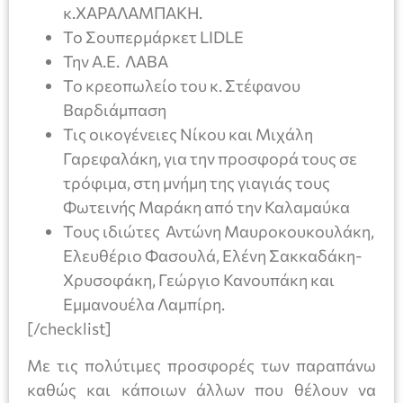
κ.ΧΑΡΑΛΑΜΠΑΚΗ.
Το Σουπερμάρκετ LIDLE
Την Α.Ε. ΛΑΒΑ
Το κρεοπωλείο του κ. Στέφανου
Βαρδιάμπαση
Τις οικογένειες Νίκου και Μιχάλη
Γαρεφαλάκη, για την προσφορά τους σε
τρόφιμα, στη μνήμη της γιαγιάς τους
Φωτεινής Μαράκη από την Καλαμαύκα
Τους ιδιώτες Αντώνη Μαυροκουκουλάκη,
Ελευθέριο Φασουλά, Ελένη Σακκαδάκη-
Χρυσοφάκη, Γεώργιο Κανουπάκη και
Εμμανουέλα Λαμπίρη.
[/checklist]
Με τις πολύτιμες προσφορές των παραπάνω
καθώς και κάποιων άλλων που θέλουν να