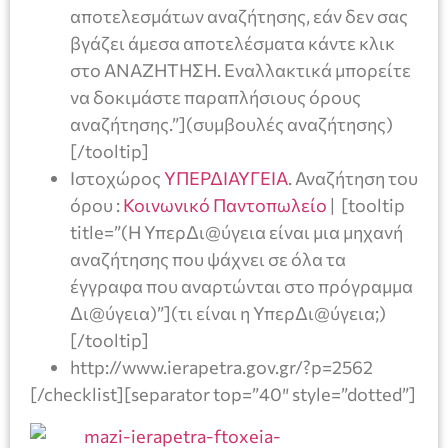
αποτελεσμάτων αναζήτησης, εάν δεν σας
βγάζει άμεσα αποτελέσματα κάντε κλικ
στο ΑΝΑΖΗΤΗΣΗ. Εναλλακτικά μπορείτε
να δοκιμάστε παραπλήσιους όρους
αναζήτησης.”](συμβουλές αναζήτησης)
[/tooltip]
Ιστοχώρος
ΥΠΕΡΔΙΑΥΓΕΙΑ
. Αναζήτηση του
όρου :
Κοινωνικό Παντοπωλείο
| [tooltip
title=”(Η ΥπερΔι@ύγεια είναι μια μηχανή
αναζήτησης που ψάχνει σε όλα τα
έγγραφα που αναρτώνται στο πρόγραμμα
Δι@ύγεια)”](τι είναι η ΥπερΔι@ύγεια;)
[/tooltip]
http://www.ierapetra.gov.gr/?p=2562
[/checklist][separator top=”40″ style=”dotted”]