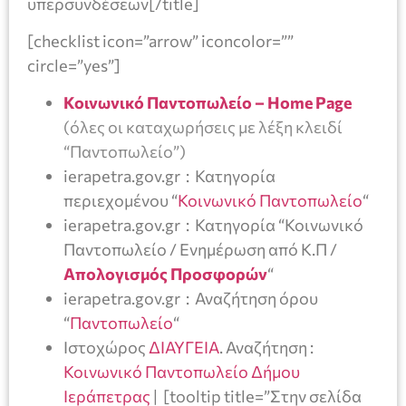
υπερσυνδέσεων[/title]
[checklist icon=”arrow” iconcolor=””
circle=”yes”]
Κοινωνικό Παντοπωλείο – Home Page
(όλες οι καταχωρήσεις με λέξη κλειδί
“Παντοπωλείο”)
ierapetra.gov.gr : Κατηγορία
περιεχομένου “
Κοινωνικό Παντοπωλείο
“
ierapetra.gov.gr : Κατηγορία “Κοινωνικό
Παντοπωλείο / Ενημέρωση από Κ.Π /
Απολογισμός Προσφορών
“
ierapetra.gov.gr : Αναζήτηση όρου
“
Παντοπωλείο
“
Ιστοχώρος
ΔΙΑΥΓΕΙΑ
. Αναζήτηση :
Κοινωνικό Παντοπωλείο Δήμου
Ιεράπετρας
| [tooltip title=”Στην σελίδα