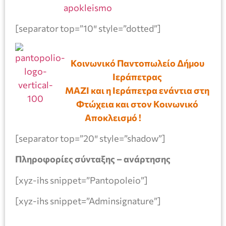
[separator top=”10″ style=”dotted”]
Κοινωνικό Παντοπωλείο Δήμου
Ιεράπετρας
ΜΑΖΙ και η Ιεράπετρα ενάντια στη
Φτώχεια και στον Κοινωνικό
Αποκλεισμό !
[separator top=”20″ style=”shadow”]
Πληροφορίες σύνταξης – ανάρτησης
[xyz-ihs snippet=”Pantopoleio”]
[xyz-ihs snippet=”Adminsignature”]