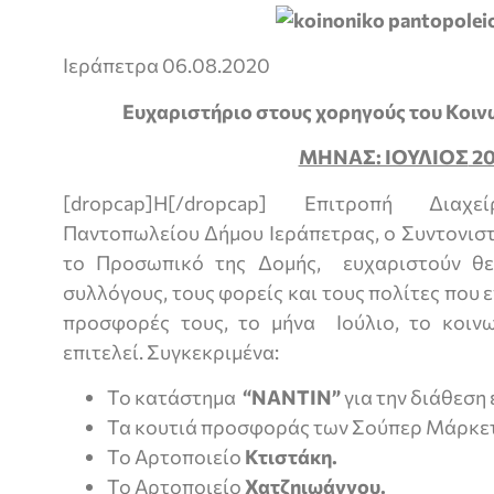
Ιεράπετρα 06.08.2020
Ευχαριστήριο στους χορηγούς του Κοι
ΜΗΝΑΣ: ΙΟΥΛΙΟΣ
20
[dropcap]Η[/dropcap] Επιτροπή Διαχ
Παντοπωλείου Δήμου Ιεράπετρας, ο Συντονισ
το Προσωπικό της Δομής, ευχαριστούν θερ
συλλόγους, τους φορείς και τους πολίτες που ε
προσφορές τους, το μήνα Ιούλιο, το κοιν
επιτελεί. Συγκεκριμένα:
Το κατάστημα
“ΝΑΝΤΙΝ”
για την διάθεση
Τα κουτιά προσφοράς των Σούπερ Μάρκε
Το Αρτοποιείο
Κτιστάκη.
Το Αρτοποιείο
Χατζηιωάννου.