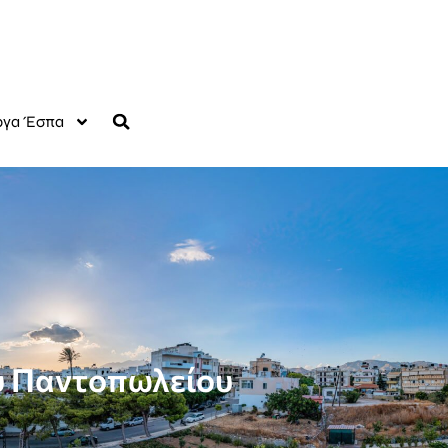
γα Έσπα
ού Παντοπωλείου