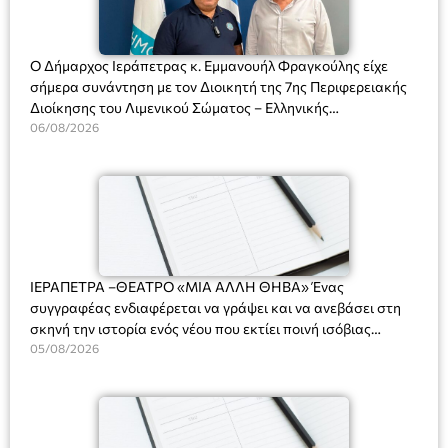
Ο Δήμαρχος Ιεράπετρας κ. Εμμανουήλ Φραγκούλης είχε
σήμερα συνάντηση με τον Διοικητή της 7ης Περιφερειακής
Διοίκησης του Λιμενικού Σώματος – Ελληνικής
Ακτοφυλακής (Λ.Σ.-ΕΛ.ΑΚΤ.), Αρχιπλοίαρχο Λ.Σ. κ. Ιωάννη
06/08/2026
Ορφανό
ΙΕΡΑΠΕΤΡΑ –ΘΕΑΤΡΟ «ΜΙΑ ΑΛΛΗ ΘΗΒΑ» Ένας
συγγραφέας ενδιαφέρεται να γράψει και να ανεβάσει στη
σκηνή την ιστορία ενός νέου που εκτίει ποινή ισόβιας
κάθειρξης για πατροκτονία. Ένα πολυβραβευμένο έργο για
05/08/2026
τις σχέσεις πατέρα-γιου, την ανδρική ταυτότητα, την ψυχική
ασθένεια, τον ερωτισμό. Ένα έργο αινιγματικό, συγκινητικό,
όσο και διασκεδαστικό. Ο διακεκριμένος σκηνοθέτης
Βαγγέλης Θεοδωρόπουλος ανέδειξε το πολυεπίπεδο αυτό