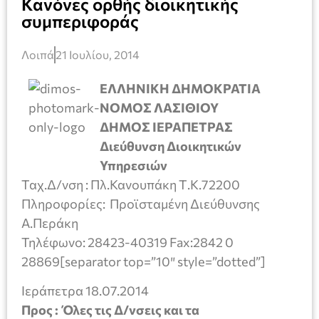
Κανόνες ορθής διοικητικής
συμπεριφοράς
Λοιπά
21 Ιουλίου, 2014
ΕΛΛΗΝΙΚΗ ΔΗΜΟΚΡΑΤΙΑ
ΝΟΜΟΣ ΛΑΣΙΘΙΟΥ
ΔΗΜΟΣ ΙΕΡΑΠΕΤΡΑΣ
Διεύθυνση Διοικητικών
Υπηρεσιών
Ταχ.Δ/νση : Πλ.Κανουπάκη Τ.Κ.72200
Πληροφορίες: Προϊσταμένη Διεύθυνσης
Α.Περάκη
Τηλέφωνο: 28423-40319 Fax:2842 0
28869[separator top=”10″ style=”dotted”]
Ιεράπετρα 18.07.2014
Προς : Όλες τις Δ/νσεις και τα