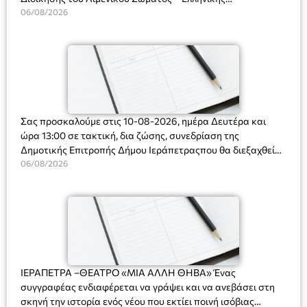
Ακτοφυλακής (Λ.Σ.-ΕΛ.ΑΚΤ.), Αρχιπλοίαρχο Λ.Σ. κ. Ιωάννη
06/08/2026
Ορφανό
Σας προσκαλούμε στις 10-08-2026, ημέρα Δευτέρα και
ώρα 13:00 σε τακτική, δια ζώσης, συνεδρίαση της
Δημοτικής Επιτροπής Δήμου Ιεράπετραςπου θα διεξαχθεί
στο Δημοτικό Κατάστημα, Δημοκρατίας 31 στην αίθουσα
06/08/2026
«ΙΩΑΝΝΗΣ ΧΡΙΣΤΑΚΗΣ» στον 1ο όροφο, για τη συζήτηση
και λήψη αποφάσεων στα παρακάτω θέματα:
ΙΕΡΑΠΕΤΡΑ –ΘΕΑΤΡΟ «ΜΙΑ ΑΛΛΗ ΘΗΒΑ» Ένας
συγγραφέας ενδιαφέρεται να γράψει και να ανεβάσει στη
σκηνή την ιστορία ενός νέου που εκτίει ποινή ισόβιας