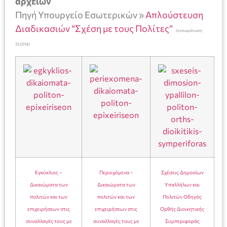
αρχείων
Πηγή Υπουργείο Εσωτερικών »
Απλούστευση
Διαδικασιών “Σχέση με τους Πολίτες”
(ενσωμάτωση
21.07.14)
Εγκύκλιος –
Περιεχόμενα –
Σχέσεις Δημοσίων
Δικαιώματα των
Δικαιώματα των
Υπαλλήλων και
πολιτών και των
πολιτών και των
Πολιτών Οδηγός
επιχειρήσεων στις
επιχειρήσεων στις
Ορθής Διοικητικής
συναλλαγές τους με
συναλλαγές τους με
Συμπεριφοράς