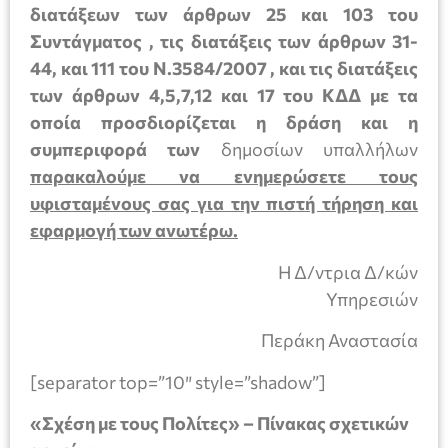
διατάξεων των άρθρων 25 και 103 του
Συντάγματος , τις διατάξεις των άρθρων 31-
44, και 111 του Ν.3584/2007 , και τις διατάξεις
των άρθρων 4,5,7,12 και 17 του ΚΔΔ με τα
οποία προσδιορίζεται η δράση και η
συμπεριφορά των
δημοσίων υπαλλήλων
παρακαλούμε να ενημερώσετε τους
υφισταμένους σας για την πιστή τήρηση και
εφαρμογή των ανωτέρω.
Η Δ/ντρια Δ/κών
Υπηρεσιών
Περάκη Αναστασία
[separator top=”10″ style=”shadow”]
«Σχέση με τους Πολίτες» – Πίνακας σχετικών