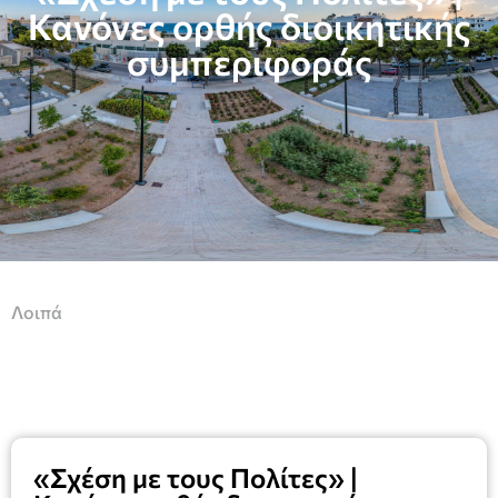
Κανόνες ορθής διοικητικής
συμπεριφοράς
Λοιπά
«Σχέση με τους Πολίτες» |