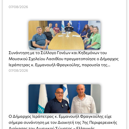
07/08/2026
Συνάντηση με το Σύλλογο Γονέων και Κηδεμόνων του
Μουσικού Σχολείου Λασιθίου πραγματοποίησε ο Δήμαρχος
Ιεράπετρας κ. Εμμανουήλ Φραγκούλης, παρουσία της
Διευθύντριας του σχολείου κας Μαριάννας Χαΐτα.
07/08/2026
Ο Δήμαρχος Ιεράπετρας κ. Εμμανουήλ Φραγκούλης είχε
σήμερα συνάντηση με τον Διοικητή της 7ης Περιφερειακής
Διοίκησης του Λιμενικού Σώματος – Ελληνικής