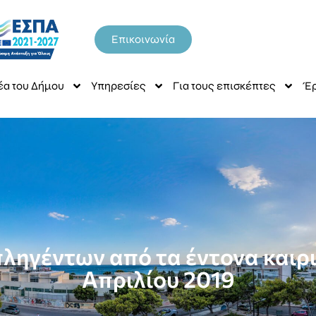
Επικοινωνία
έα του Δήμου
Υπηρεσίες
Για τους επισκέπτες
Έρ
ληγέντων από τα έντονα καιρι
Απριλίου 2019