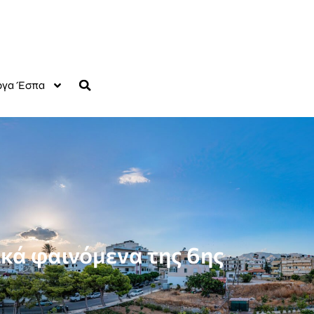
γα Έσπα
κά φαινόμενα της 6ης