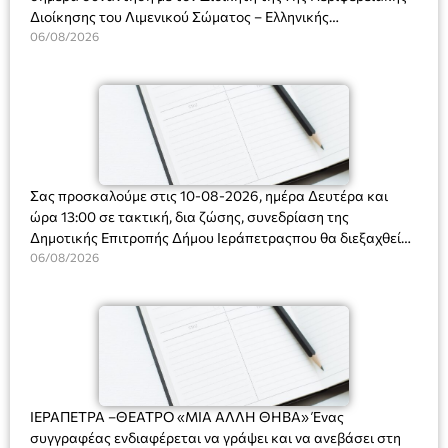
Διοίκησης του Λιμενικού Σώματος – Ελληνικής
Ακτοφυλακής (Λ.Σ.-ΕΛ.ΑΚΤ.), Αρχιπλοίαρχο Λ.Σ. κ. Ιωάννη
06/08/2026
Ορφανό
Σας προσκαλούμε στις 10-08-2026, ημέρα Δευτέρα και
ώρα 13:00 σε τακτική, δια ζώσης, συνεδρίαση της
Δημοτικής Επιτροπής Δήμου Ιεράπετραςπου θα διεξαχθεί
στο Δημοτικό Κατάστημα, Δημοκρατίας 31 στην αίθουσα
06/08/2026
«ΙΩΑΝΝΗΣ ΧΡΙΣΤΑΚΗΣ» στον 1ο όροφο, για τη συζήτηση
και λήψη αποφάσεων στα παρακάτω θέματα:
ΙΕΡΑΠΕΤΡΑ –ΘΕΑΤΡΟ «ΜΙΑ ΑΛΛΗ ΘΗΒΑ» Ένας
συγγραφέας ενδιαφέρεται να γράψει και να ανεβάσει στη