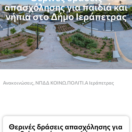
απασχόλησης για παιδιά και
νήπια στο Δήμο Ιεράπετρας
Ανακοινώσεις
,
ΝΠΔΔ ΚΟΙΝΩ.ΠΟΛΙΤΙ.Α Ιεράπετρας
Θερινές δράσεις απασχόλησης για