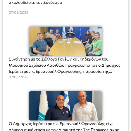
ακολουθείστε τον Σύνδεσμο
07/08/2026
Συνάντηση με το Σύλλογο Γονέων και Κηδεμόνων του
Μουσικού Σχολείου Λασιθίου πραγματοποίησε ο Δήμαρχος
Ιεράπετρας κ. Εμμανουήλ Φραγκούλης, παρουσία της
Διευθύντριας του σχολείου κας Μαριάννας Χαΐτα.
07/08/2026
Ο Δήμαρχος Ιεράπετρας κ. Εμμανουήλ Φραγκούλης είχε
σήμερα συνάντηση με τον Διοικητή της 7ης Περιφερειακής