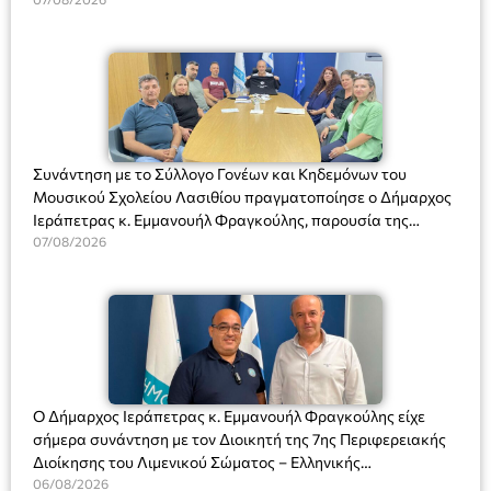
Συνάντηση με το Σύλλογο Γονέων και Κηδεμόνων του
Μουσικού Σχολείου Λασιθίου πραγματοποίησε ο Δήμαρχος
Ιεράπετρας κ. Εμμανουήλ Φραγκούλης, παρουσία της
Διευθύντριας του σχολείου κας Μαριάννας Χαΐτα.
07/08/2026
Ο Δήμαρχος Ιεράπετρας κ. Εμμανουήλ Φραγκούλης είχε
σήμερα συνάντηση με τον Διοικητή της 7ης Περιφερειακής
Διοίκησης του Λιμενικού Σώματος – Ελληνικής
Ακτοφυλακής (Λ.Σ.-ΕΛ.ΑΚΤ.), Αρχιπλοίαρχο Λ.Σ. κ. Ιωάννη
06/08/2026