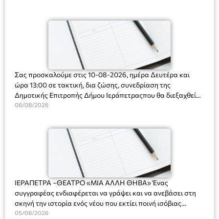
Ορφανό
Σας προσκαλούμε στις 10-08-2026, ημέρα Δευτέρα και
ώρα 13:00 σε τακτική, δια ζώσης, συνεδρίαση της
Δημοτικής Επιτροπής Δήμου Ιεράπετραςπου θα διεξαχθεί
στο Δημοτικό Κατάστημα, Δημοκρατίας 31 στην αίθουσα
06/08/2026
«ΙΩΑΝΝΗΣ ΧΡΙΣΤΑΚΗΣ» στον 1ο όροφο, για τη συζήτηση
και λήψη αποφάσεων στα παρακάτω θέματα:
ΙΕΡΑΠΕΤΡΑ –ΘΕΑΤΡΟ «ΜΙΑ ΑΛΛΗ ΘΗΒΑ» Ένας
συγγραφέας ενδιαφέρεται να γράψει και να ανεβάσει στη
σκηνή την ιστορία ενός νέου που εκτίει ποινή ισόβιας
κάθειρξης για πατροκτονία. Ένα πολυβραβευμένο έργο για
05/08/2026