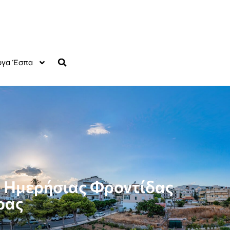
γα Έσπα
ο Ημερήσιας Φροντίδας
ρας