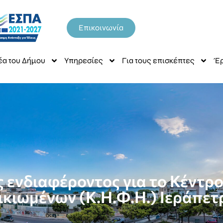
Επικοινωνία
έα του Δήμου
Υπηρεσίες
Για τους επισκέπτες
Έρ
ενδιαφέροντος για το Κέντρ
ικιωμένων (Κ.Η.Φ.Η.) Ιεράπετ