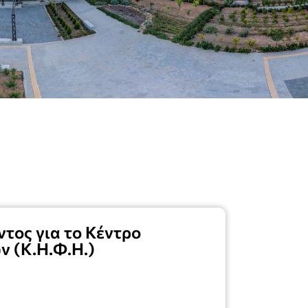
τος για το Κέντρο
 (Κ.Η.Φ.Η.)