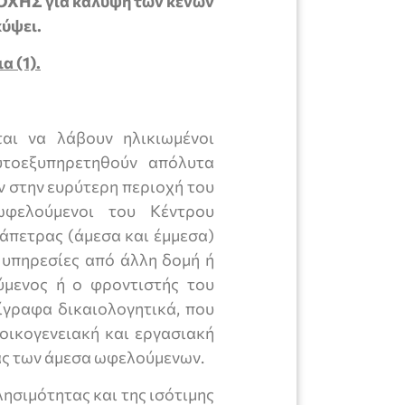
ΧΗΣ για κάλυψη των κενών
ύψει.
ια (1).
ται να λάβουν ηλικιωμένοι
αυτοεξυπηρετηθούν απόλυτα
ύν στην ευρύτερη περιοχή του
ωφελούμενοι του Κέντρου
άπετρας (άμεσα και έμμεσα)
 υπηρεσίες από άλλη δομή ή
ύμενος ή ο φροντιστής του
ίγραφα δικαιολογητικά, που
 οικογενειακή και εργασιακή
ας των άμεσα ωφελούμενων.
λησιμότητας και της ισότιμης