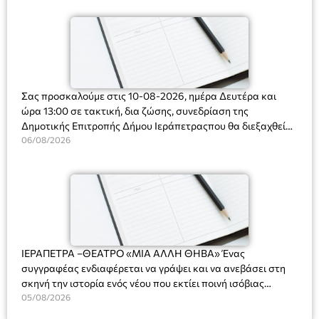
Σας προσκαλούμε στις 10-08-2026, ημέρα Δευτέρα και
ώρα 13:00 σε τακτική, δια ζώσης, συνεδρίαση της
Δημοτικής Επιτροπής Δήμου Ιεράπετραςπου θα διεξαχθεί
στο Δημοτικό Κατάστημα, Δημοκρατίας 31 στην αίθουσα
06/08/2026
«ΙΩΑΝΝΗΣ ΧΡΙΣΤΑΚΗΣ» στον 1ο όροφο, για τη συζήτηση
και λήψη αποφάσεων στα παρακάτω θέματα:
ΙΕΡΑΠΕΤΡΑ –ΘΕΑΤΡΟ «ΜΙΑ ΑΛΛΗ ΘΗΒΑ» Ένας
συγγραφέας ενδιαφέρεται να γράψει και να ανεβάσει στη
σκηνή την ιστορία ενός νέου που εκτίει ποινή ισόβιας
κάθειρξης για πατροκτονία. Ένα πολυβραβευμένο έργο για
05/08/2026
τις σχέσεις πατέρα-γιου, την ανδρική ταυτότητα, την ψυχική