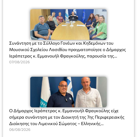
Συνάντηση με το Σύλλογο Γονέων και Κηδεμόνων του
Μουσικού Σχολείου Λασιθίου πραγματοποίησε ο Δήμαρχος
Ιεράπετρας κ. Εμμανουήλ Φραγκούλης, παρουσία της
Διευθύντριας του σχολείου κας Μαριάννας Χαΐτα.
07/08/2026
Ο Δήμαρχος Ιεράπετρας κ. Εμμανουήλ Φραγκούλης είχε
σήμερα συνάντηση με τον Διοικητή της 7ης Περιφερειακής
Διοίκησης του Λιμενικού Σώματος – Ελληνικής
Ακτοφυλακής (Λ.Σ.-ΕΛ.ΑΚΤ.), Αρχιπλοίαρχο Λ.Σ. κ. Ιωάννη
06/08/2026
Ορφανό