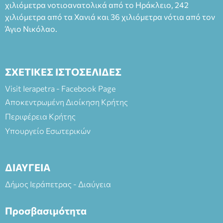
(Είσοδος ΕΠΑ.Λ.) Έναρξη 21:15 Οργάνωση: ΚΝΩΣΟΣ
χιλιόμετρα νοτιοανατολικά από το Ηράκλειο, 242
ΘΕΑΤΡΙΚΕΣ ΠΑΡΑΓΩΓΕΣ ΕΕ
χιλιόμετρα από τα Χανιά και 36 χιλιόμετρα νότια από τον
Άγιο Νικόλαο.
ΣΧΕΤΙΚΕΣ ΙΣΤΟΣΕΛΙΔΕΣ
Visit Ierapetra - Facebook Page
Αποκεντρωμένη Διοίκηση Κρήτης
Περιφέρεια Κρήτης
Υπουργείο Εσωτερικών
ΔΙΑΥΓΕΙΑ
Δήμος Ιεράπετρας - Διαύγεια
Προσβασιμότητα