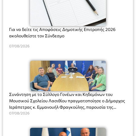
Για να δείτε τις Αποφάσεις Δημοτικής Επιτροπής 2026
ακολουθείστε τον Σύνδεσμο
07/08/2026
Συνάντηση με το Σύλλογο Γονέων και Κηδεμόνων του
Μουσικού Σχολείου Λασιθίου πραγματοποίησε ο Δήμαρχος
Ιεράπετρας κ. Εμμανουήλ Φραγκούλης, παρουσία της
Διευθύντριας του σχολείου κας Μαριάννας Χαΐτα.
07/08/2026