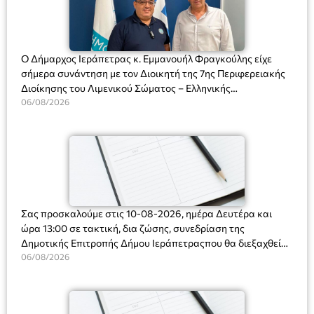
Ο Δήμαρχος Ιεράπετρας κ. Εμμανουήλ Φραγκούλης είχε
σήμερα συνάντηση με τον Διοικητή της 7ης Περιφερειακής
Διοίκησης του Λιμενικού Σώματος – Ελληνικής
Ακτοφυλακής (Λ.Σ.-ΕΛ.ΑΚΤ.), Αρχιπλοίαρχο Λ.Σ. κ. Ιωάννη
06/08/2026
Ορφανό
Σας προσκαλούμε στις 10-08-2026, ημέρα Δευτέρα και
ώρα 13:00 σε τακτική, δια ζώσης, συνεδρίαση της
Δημοτικής Επιτροπής Δήμου Ιεράπετραςπου θα διεξαχθεί
στο Δημοτικό Κατάστημα, Δημοκρατίας 31 στην αίθουσα
06/08/2026
«ΙΩΑΝΝΗΣ ΧΡΙΣΤΑΚΗΣ» στον 1ο όροφο, για τη συζήτηση
και λήψη αποφάσεων στα παρακάτω θέματα: