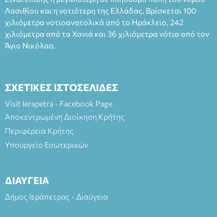
Πλαστήρα), E&G Mini market (Δημοκρατίας 39 Ιεράπετρα)
Λασιθίου και η νοτιότερη της Ελλάδας. Βρίσκεται 100
και στο more.com Χώρος: 3ο Γυμνάσιο Ιεράπετρας
(Είσοδος ΕΠΑ.Λ.) Έναρξη 21:15 Οργάνωση: ΚΝΩΣΟΣ
χιλιόμετρα νοτιοανατολικά από το Ηράκλειο, 242
ΘΕΑΤΡΙΚΕΣ ΠΑΡΑΓΩΓΕΣ ΕΕ
χιλιόμετρα από τα Χανιά και 36 χιλιόμετρα νότια από τον
Άγιο Νικόλαο.
ΣΧΕΤΙΚΕΣ ΙΣΤΟΣΕΛΙΔΕΣ
Visit Ierapetra - Facebook Page
Αποκεντρωμένη Διοίκηση Κρήτης
Περιφέρεια Κρήτης
Υπουργείο Εσωτερικών
ΔΙΑΥΓΕΙΑ
Δήμος Ιεράπετρας - Διαύγεια