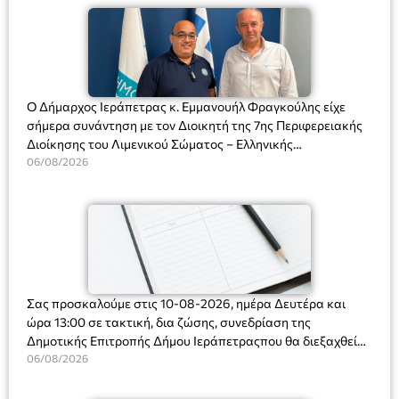
Ο Δήμαρχος Ιεράπετρας κ. Εμμανουήλ Φραγκούλης είχε
σήμερα συνάντηση με τον Διοικητή της 7ης Περιφερειακής
Διοίκησης του Λιμενικού Σώματος – Ελληνικής
Ακτοφυλακής (Λ.Σ.-ΕΛ.ΑΚΤ.), Αρχιπλοίαρχο Λ.Σ. κ. Ιωάννη
06/08/2026
Ορφανό
Σας προσκαλούμε στις 10-08-2026, ημέρα Δευτέρα και
ώρα 13:00 σε τακτική, δια ζώσης, συνεδρίαση της
Δημοτικής Επιτροπής Δήμου Ιεράπετραςπου θα διεξαχθεί
στο Δημοτικό Κατάστημα, Δημοκρατίας 31 στην αίθουσα
06/08/2026
«ΙΩΑΝΝΗΣ ΧΡΙΣΤΑΚΗΣ» στον 1ο όροφο, για τη συζήτηση
και λήψη αποφάσεων στα παρακάτω θέματα: