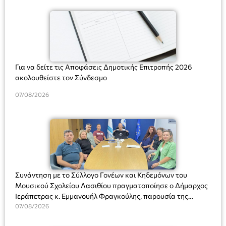
Για να δείτε τις Αποφάσεις Δημοτικής Επιτροπής 2026
ακολουθείστε τον Σύνδεσμο
07/08/2026
Συνάντηση με το Σύλλογο Γονέων και Κηδεμόνων του
Μουσικού Σχολείου Λασιθίου πραγματοποίησε ο Δήμαρχος
Ιεράπετρας κ. Εμμανουήλ Φραγκούλης, παρουσία της
Διευθύντριας του σχολείου κας Μαριάννας Χαΐτα.
07/08/2026