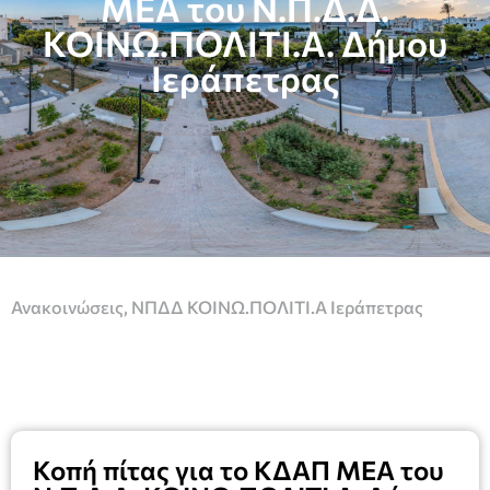
ΜΕΑ του Ν.Π.Δ.Δ.
ΚΟΙΝΩ.ΠΟΛΙΤΙ.Α. Δήμου
Ιεράπετρας
Ανακοινώσεις
,
ΝΠΔΔ ΚΟΙΝΩ.ΠΟΛΙΤΙ.Α Ιεράπετρας
Κοπή πίτας για το ΚΔΑΠ ΜΕΑ του