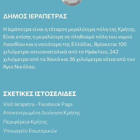
Καπουράνη, νικητή του βραβείου Δημήτρης Χορν 2022-
2023, για την ερμηνεία του στον διπλό ρόλο του Μαρτίν/
ΔΗΜΟΣ ΙΕΡΑΠΕΤΡΑΣ
Φεδερίκο. Σκηνοθεσία: Βαγγέλης Θεοδωρόπουλος Είσοδος: :
Ταμείο 22€- Προπώληση 20€( Άνεργοι, Φοιτητές, ΑΜΕΑ,
Η Ιεράπετρα είναι η τέταρτη μεγαλύτερη πόλη της Κρήτης.
άνω των 65 Προπώληση: Βιβλιοπωλείο Πάπυρος (Πλατεία
Είναι επίσης η μεγαλύτερη σε πληθυσμό πόλη του νομού
Πλαστήρα), E&G Mini market (Δημοκρατίας 39 Ιεράπετρα)
Λασιθίου και η νοτιότερη της Ελλάδας. Βρίσκεται 100
και στο more.com Χώρος: 3ο Γυμνάσιο Ιεράπετρας
(Είσοδος ΕΠΑ.Λ.) Έναρξη 21:15 Οργάνωση: ΚΝΩΣΟΣ
χιλιόμετρα νοτιοανατολικά από το Ηράκλειο, 242
ΘΕΑΤΡΙΚΕΣ ΠΑΡΑΓΩΓΕΣ ΕΕ
χιλιόμετρα από τα Χανιά και 36 χιλιόμετρα νότια από τον
Άγιο Νικόλαο.
ΣΧΕΤΙΚΕΣ ΙΣΤΟΣΕΛΙΔΕΣ
Visit Ierapetra - Facebook Page
Αποκεντρωμένη Διοίκηση Κρήτης
Περιφέρεια Κρήτης
Υπουργείο Εσωτερικών