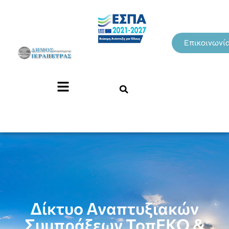
Επικοινωνί
Δίκτυο Αναπτυξιακών
Συμπράξεων ΤοπΕΚΟ &