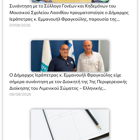
Συνάντηση με το Σύλλογο Γονέων και Κηδεμόνων του
Μουσικού Σχολείου Λασιθίου πραγματοποίησε ο Δήμαρχος
Ιεράπετρας κ. Εμμανουήλ Φραγκούλης, παρουσία της
Διευθύντριας του σχολείου κας Μαριάννας Χαΐτα.
07/08/2026
Ο Δήμαρχος Ιεράπετρας κ. Εμμανουήλ Φραγκούλης είχε
σήμερα συνάντηση με τον Διοικητή της 7ης Περιφερειακής
Διοίκησης του Λιμενικού Σώματος – Ελληνικής
Ακτοφυλακής (Λ.Σ.-ΕΛ.ΑΚΤ.), Αρχιπλοίαρχο Λ.Σ. κ. Ιωάννη
06/08/2026
Ορφανό