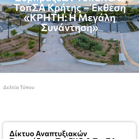
ΤοπΣΑ Κρήτης – Έκθεση
«ΚΡΗΤΗ: Η Μεγάλη
Συνάντηση»
Δελτία Τύπου
Δίκτυο Αναπτυξιακών