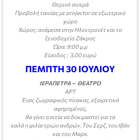
Θερινό σινεμά
Προβολή ταινίας με
projector
σε εξωτερικό
χώρο
Χώρος: ανάμεσα στην Ηλεκτρονέτ και το
ξενοδοχείο Ζάκρος
Ώρα: 9:00 μ.μ
Είσοδος : 3,00 ευρώ
ΠΕΜΠΤΗ 30 ΙΟΥΛΙΟΥ
ΙΕΡΑΠΕΤΡΑ – ΘΕΑΤΡΟ
ΑΡΤ
Ένας ζωγραφικός πίνακας, εξαιρετικά
αφηρημένος,
θα γίνει η αιτία να δοκιμαστεί για τα
καλά η φιλία τριών ανδρών. Του Σερζ, του Ιβάν
και του Μαρκ.