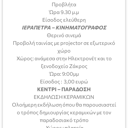
Προβλήτα
Ώρα 9.30 μ.μ
Είσοδος ελεύθερη
ΙΕΡΑΠΕΤΡΑ – ΚΙΝΗΜΑΤΟΓΡΑΦΟΣ
Θερινό σινεμά
Προβολή ταινίας με projector σε εξωτερικό
χώρο
Χώρος: ανάμεσα στην Ηλεκτρονέτ και το
ξενοδοχείο Ζάκρος
Ώρα: 9:00μμ
Είσοδος : 3,00 ευρώ
ΚΕΝΤΡΙ – ΠΑΡΑΔΟΣΗ
ΕΚΔΗΛΩΣΗ ΚΕΡΑΜΙΚΩΝ
Ολοήμερη εκδήλωση όπου θα παρουσιαστεί
ο τρόπος δημιουργίας κεραμικών με τον
παραδοσιακό τρόπο
Χώρος : πλατεία