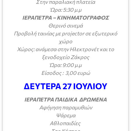
Στην παραλιακή πλατεία
Ώρα: 5:30 μ.μ
ΙΕΡΑΠΕΤΡΑ – ΚΙΝΗΜΑΤΟΓΡΑΦΟΣ
Θερινό σινεμά
Προβολή ταινίας με
projector
σε εξωτερικό
χώρο
Χώρος: ανάμεσα στην Ηλεκτρονέτ και το
ξενοδοχείο Ζάκρος
Ώρα: 9:00 μ.μ
Είσοδος : 3,00 ευρώ
ΔΕΥΤΕΡΑ 27 ΙΟΥΛΙΟΥ
ΙΕΡΑΠΕΤΡΑ ΠΑΙΔΙΚΑ ΔΡΩΜΕΝΑ
Αφήγηση παραμυθιών
Ψάρεμα
Αθλοπαιδίες
Στο Κάστρο