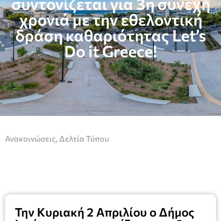
συντονίζεται για 3η συνεχή
χρονιά με την εθελοντική
δράση καθαριότητας Let’s
Do it Greece!
Ανακοινώσεις
,
Δελτία Τύπου
Την Κυριακή 2 Απριλίου ο Δήμος