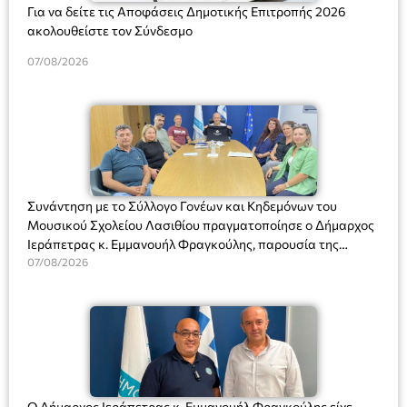
Για να δείτε τις Αποφάσεις Δημοτικής Επιτροπής 2026
ακολουθείστε τον Σύνδεσμο
07/08/2026
Συνάντηση με το Σύλλογο Γονέων και Κηδεμόνων του
Μουσικού Σχολείου Λασιθίου πραγματοποίησε ο Δήμαρχος
Ιεράπετρας κ. Εμμανουήλ Φραγκούλης, παρουσία της
Διευθύντριας του σχολείου κας Μαριάννας Χαΐτα.
07/08/2026
Ο Δήμαρχος Ιεράπετρας κ. Εμμανουήλ Φραγκούλης είχε