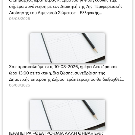
σήμερα συνάντηση με τον Διοικητή της 7ης Περιφερειακής
Διοίκησης του Λιμενικού Σώματος – Ελληνικής
Ακτοφυλακής (Λ.Σ.-ΕΛ.ΑΚΤ.), Αρχιπλοίαρχο Λ.Σ. κ. Ιωάννη
06/08/2026
Ορφανό
Σας προσκαλούμε στις 10-08-2026, ημέρα Δευτέρα και
ώρα 13:00 σε τακτική, δια ζώσης, συνεδρίαση της
Δημοτικής Επιτροπής Δήμου Ιεράπετραςπου θα διεξαχθεί
στο Δημοτικό Κατάστημα, Δημοκρατίας 31 στην αίθουσα
06/08/2026
«ΙΩΑΝΝΗΣ ΧΡΙΣΤΑΚΗΣ» στον 1ο όροφο, για τη συζήτηση
και λήψη αποφάσεων στα παρακάτω θέματα:
ΙΕΡΑΠΕΤΡΑ –ΘΕΑΤΡΟ «ΜΙΑ ΑΛΛΗ ΘΗΒΑ» Ένας