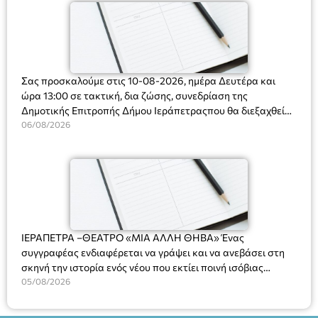
Σας προσκαλούμε στις 10-08-2026, ημέρα Δευτέρα και
ώρα 13:00 σε τακτική, δια ζώσης, συνεδρίαση της
Δημοτικής Επιτροπής Δήμου Ιεράπετραςπου θα διεξαχθεί
στο Δημοτικό Κατάστημα, Δημοκρατίας 31 στην αίθουσα
06/08/2026
«ΙΩΑΝΝΗΣ ΧΡΙΣΤΑΚΗΣ» στον 1ο όροφο, για τη συζήτηση
και λήψη αποφάσεων στα παρακάτω θέματα:
ΙΕΡΑΠΕΤΡΑ –ΘΕΑΤΡΟ «ΜΙΑ ΑΛΛΗ ΘΗΒΑ» Ένας
συγγραφέας ενδιαφέρεται να γράψει και να ανεβάσει στη
σκηνή την ιστορία ενός νέου που εκτίει ποινή ισόβιας
κάθειρξης για πατροκτονία. Ένα πολυβραβευμένο έργο για
05/08/2026
τις σχέσεις πατέρα-γιου, την ανδρική ταυτότητα, την ψυχική
ασθένεια, τον ερωτισμό. Ένα έργο αινιγματικό, συγκινητικό,