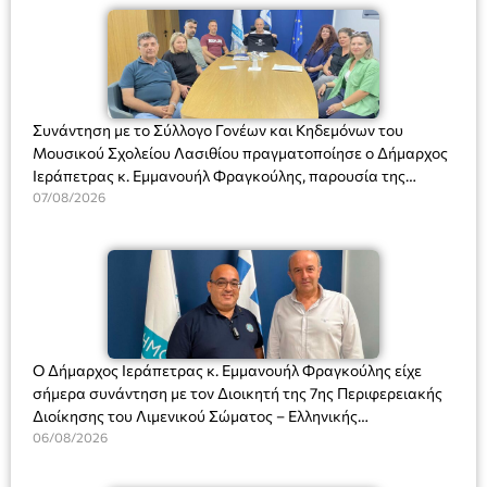
Συνάντηση με το Σύλλογο Γονέων και Κηδεμόνων του
Μουσικού Σχολείου Λασιθίου πραγματοποίησε ο Δήμαρχος
Ιεράπετρας κ. Εμμανουήλ Φραγκούλης, παρουσία της
Διευθύντριας του σχολείου κας Μαριάννας Χαΐτα.
07/08/2026
Ο Δήμαρχος Ιεράπετρας κ. Εμμανουήλ Φραγκούλης είχε
σήμερα συνάντηση με τον Διοικητή της 7ης Περιφερειακής
Διοίκησης του Λιμενικού Σώματος – Ελληνικής
Ακτοφυλακής (Λ.Σ.-ΕΛ.ΑΚΤ.), Αρχιπλοίαρχο Λ.Σ. κ. Ιωάννη
06/08/2026
Ορφανό