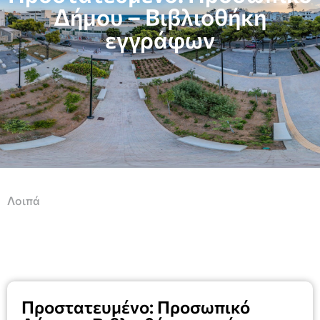
Δήμου – Βιβλιοθήκη
εγγράφων
Λοιπά
Πρoστατευμένο: Προσωπικό