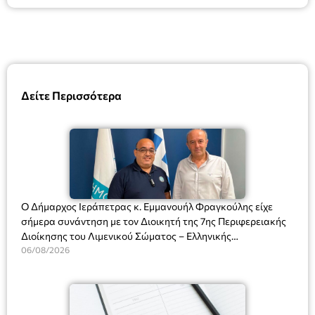
Δείτε Περισσότερα
Ο Δήμαρχος Ιεράπετρας κ. Εμμανουήλ Φραγκούλης είχε
σήμερα συνάντηση με τον Διοικητή της 7ης Περιφερειακής
Διοίκησης του Λιμενικού Σώματος – Ελληνικής
Ακτοφυλακής (Λ.Σ.-ΕΛ.ΑΚΤ.), Αρχιπλοίαρχο Λ.Σ. κ. Ιωάννη
06/08/2026
Ορφανό