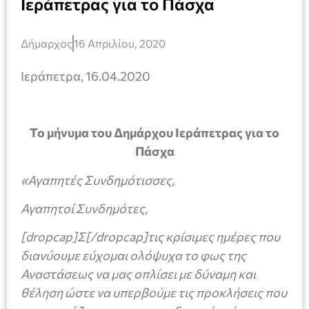
Ιεράπετρας για το Πάσχα
Δήμαρχος
16 Απριλίου, 2020
Ιεράπετρα, 16.04.2020
Το μήνυμα του Δημάρχου Ιεράπετρας για το
Πάσχα
«Αγαπητές Συνδημότισσες,
Αγαπητοί Συνδημότες,
[dropcap]Σ[/dropcap]τις κρίσιμες ημέρες που
διανύουμε εύχομαι ολόψυχα το φως της
Αναστάσεως να μας οπλίσει με δύναμη και
θέληση ώστε να υπερβούμε τις προκλήσεις που