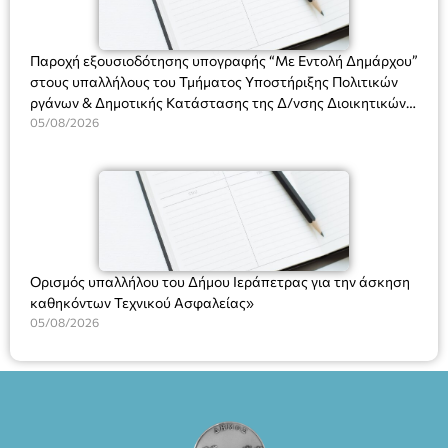
ΘΕΑΤΡΙΚΕΣ ΠΑΡΑΓΩΓΕΣ ΕΕ
Παροχή εξουσιοδότησης υπογραφής “Με Εντολή Δημάρχου”
στους υπαλλήλους του Τμήματος Υποστήριξης Πολιτικών
ργάνων & Δημοτικής Κατάστασης της Δ/νσης Διοικητικών
Υπηρεσιών για αποφάσεις, πιστοποιητικά, πράξεις και
05/08/2026
χρήση του Πληροφοριακού Συστήματος “Μητρώο Πολιτών”
(Ν. 5314/2026).»
Ορισμός υπαλλήλου του Δήμου Ιεράπετρας για την άσκηση
καθηκόντων Τεχνικού Ασφαλείας»
05/08/2026