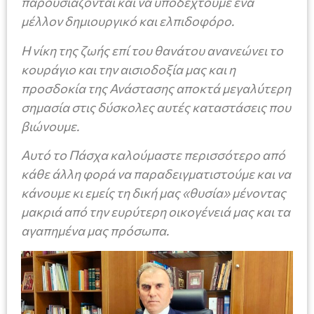
παρουσιάζονται και να υποδεχτούμε ένα
μέλλον δημιουργικό και ελπιδοφόρο.
Η νίκη της ζωής επί του θανάτου ανανεώνει το
κουράγιο και την αισιοδοξία μας και η
προσδοκία της Ανάστασης αποκτά μεγαλύτερη
σημασία στις δύσκολες αυτές καταστάσεις που
βιώνουμε.
Αυτό το Πάσχα καλούμαστε περισσότερο από
κάθε άλλη φορά να παραδειγματιστούμε και να
κάνουμε κι εμείς τη δική μας «θυσία» μένοντας
μακριά από την ευρύτερη οικογένειά μας και τα
αγαπημένα μας πρόσωπα.