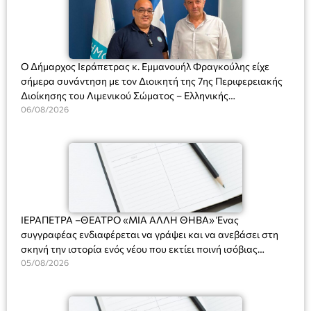
Ο Δήμαρχος Ιεράπετρας κ. Εμμανουήλ Φραγκούλης είχε
σήμερα συνάντηση με τον Διοικητή της 7ης Περιφερειακής
Διοίκησης του Λιμενικού Σώματος – Ελληνικής
Ακτοφυλακής (Λ.Σ.-ΕΛ.ΑΚΤ.), Αρχιπλοίαρχο Λ.Σ. κ. Ιωάννη
06/08/2026
Ορφανό
ΙΕΡΑΠΕΤΡΑ –ΘΕΑΤΡΟ «ΜΙΑ ΑΛΛΗ ΘΗΒΑ» Ένας
συγγραφέας ενδιαφέρεται να γράψει και να ανεβάσει στη
σκηνή την ιστορία ενός νέου που εκτίει ποινή ισόβιας
κάθειρξης για πατροκτονία. Ένα πολυβραβευμένο έργο για
05/08/2026
τις σχέσεις πατέρα-γιου, την ανδρική ταυτότητα, την ψυχική
ασθένεια, τον ερωτισμό. Ένα έργο αινιγματικό, συγκινητικό,
όσο και διασκεδαστικό. Ο διακεκριμένος σκηνοθέτης