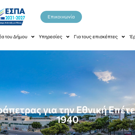
Επικοινωνία
έα του Δήμου
Υπηρεσίες
Για τους επισκέπτες
Έρ
άπετρας για την Εθνική Επέτε
1940