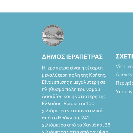
Φοιτητές, ΑΜΕΑ,
άνω των 65
Προπώληση: Βιβ
λιοπωλείο
Πάπυρος
(Πλατεία
Πλαστήρα), E&G
Mini market
(Δημοκρατίας
ΣΧΕΤ
ΔΗΜΟΣ ΙΕΡΑΠΕΤΡΑΣ
39 Ιεράπετρα)
και
Visit Ie
Η Ιεράπετρα είναι η τέταρτη
στο more.com
Αποκεν
μεγαλύτερη πόλη της Κρήτης.
Χώρος: 3ο
Γυμνάσιο
Είναι επίσης η μεγαλύτερη σε
Περιφέ
Ιεράπετρας
πληθυσμό πόλη του νομού
Υπουργ
(Είσοδος ΕΠΑ.Λ.)
Λασιθίου και η νοτιότερη της
Έναρξη 21:15
Ελλάδας. Βρίσκεται 100
Οργάνωση:
χιλιόμετρα νοτιοανατολικά
ΚΝΩΣΟΣ
από το Ηράκλειο, 242
ΘΕΑΤΡΙΚΕΣ
χιλιόμετρα από τα Χανιά και 36
ΠΑΡΑΓΩΓΕΣ ΕΕ
χιλιόμετρα νότια από τον Άγιο