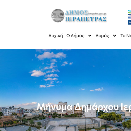
Αρχική
Ο Δήμος
Δομές
Τα Ν
Μήνυμα Δημάρχου Ιερ