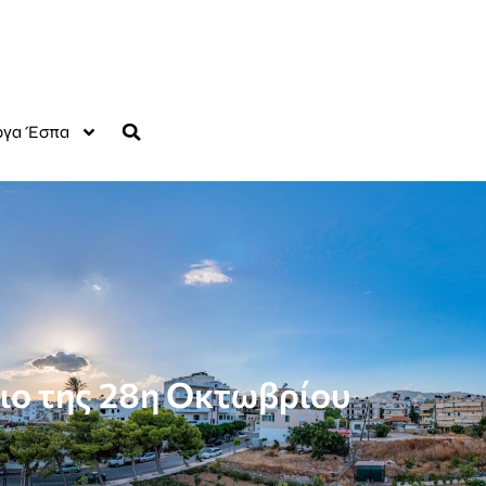
γα Έσπα
ιο της 28η Οκτωβρίου