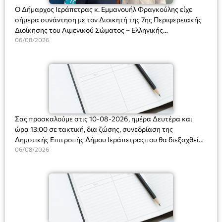
Ο Δήμαρχος Ιεράπετρας κ. Εμμανουήλ Φραγκούλης είχε
σήμερα συνάντηση με τον Διοικητή της 7ης Περιφερειακής
Διοίκησης του Λιμενικού Σώματος – Ελληνικής
Ακτοφυλακής (Λ.Σ.-ΕΛ.ΑΚΤ.), Αρχιπλοίαρχο Λ.Σ. κ. Ιωάννη
06/08/2026
Ορφανό
Σας προσκαλούμε στις 10-08-2026, ημέρα Δευτέρα και
ώρα 13:00 σε τακτική, δια ζώσης, συνεδρίαση της
Δημοτικής Επιτροπής Δήμου Ιεράπετραςπου θα διεξαχθεί
στο Δημοτικό Κατάστημα, Δημοκρατίας 31 στην αίθουσα
06/08/2026
«ΙΩΑΝΝΗΣ ΧΡΙΣΤΑΚΗΣ» στον 1ο όροφο, για τη συζήτηση
και λήψη αποφάσεων στα παρακάτω θέματα: