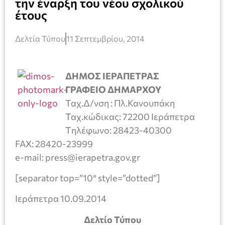
την έναρξη του νέου σχολικού
έτους
Δελτία Τύπου
11 Σεπτεμβρίου, 2014
ΔΗΜΟΣ ΙΕΡΑΠΕΤΡΑΣ
ΓΡΑΦΕΙΟ ΔΗΜΑΡΧΟΥ
Ταχ.Δ/νση : Πλ.Κανουπάκη
Ταχ.κώδικας: 72200 Ιεράπετρα
Tηλέφωνο: 28423-40300
FAX: 28420-23999
e-mail: press@ierapetra.gov.gr
[separator top=”10″ style=”dotted”]
Ιεράπετρα 10.09.2014
Δελτίο Τύπου