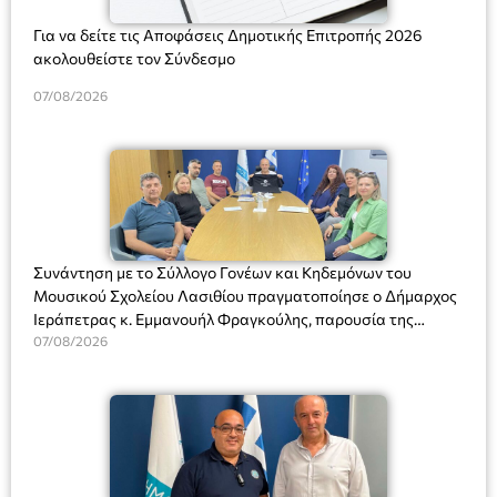
Για να δείτε τις Αποφάσεις Δημοτικής Επιτροπής 2026
ακολουθείστε τον Σύνδεσμο
07/08/2026
Συνάντηση με το Σύλλογο Γονέων και Κηδεμόνων του
Μουσικού Σχολείου Λασιθίου πραγματοποίησε ο Δήμαρχος
Ιεράπετρας κ. Εμμανουήλ Φραγκούλης, παρουσία της
Διευθύντριας του σχολείου κας Μαριάννας Χαΐτα.
07/08/2026