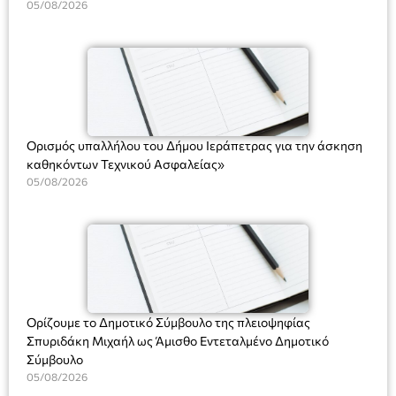
Υπηρεσιών για αποφάσεις, πιστοποιητικά, πράξεις και
05/08/2026
χρήση του Πληροφοριακού Συστήματος “Μητρώο Πολιτών”
(Ν. 5314/2026).»
Ορισμός υπαλλήλου του Δήμου Ιεράπετρας για την άσκηση
καθηκόντων Τεχνικού Ασφαλείας»
05/08/2026
Ορίζουμε το Δημοτικό Σύμβουλο της πλειοψηφίας
Σπυριδάκη Μιχαήλ ως Άμισθο Εντεταλμένο Δημοτικό
Σύμβουλο
05/08/2026