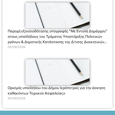
(Ν. 5314/2026).»
Πλαστήρα), E&G Mini market (Δημοκρατίας 39 Ιεράπετρα)
και στο more.com Χώρος: 3ο Γυμνάσιο Ιεράπετρας
(Είσοδος ΕΠΑ.Λ.) Έναρξη 21:15 Οργάνωση: ΚΝΩΣΟΣ
ΘΕΑΤΡΙΚΕΣ ΠΑΡΑΓΩΓΕΣ ΕΕ
Παροχή εξουσιοδότησης υπογραφής “Με Εντολή Δημάρχου”
στους υπαλλήλους του Τμήματος Υποστήριξης Πολιτικών
ργάνων & Δημοτικής Κατάστασης της Δ/νσης Διοικητικών
Υπηρεσιών για αποφάσεις, πιστοποιητικά, πράξεις και
05/08/2026
χρήση του Πληροφοριακού Συστήματος “Μητρώο Πολιτών”
(Ν. 5314/2026).»
Ορισμός υπαλλήλου του Δήμου Ιεράπετρας για την άσκηση
καθηκόντων Τεχνικού Ασφαλείας»
05/08/2026