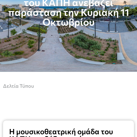
του ΚΑΠΗ ανεβάζει
παράσταση την Κυριακή 11
Οκτωβρίου
Δελτία Τύπου
H μουσικοθεατρική ομάδα του