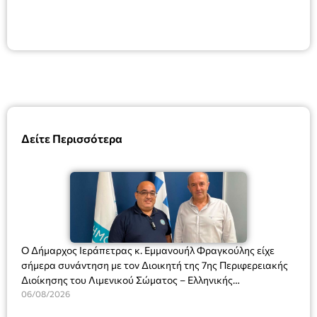
Δείτε Περισσότερα
Ο Δήμαρχος Ιεράπετρας κ. Εμμανουήλ Φραγκούλης είχε
σήμερα συνάντηση με τον Διοικητή της 7ης Περιφερειακής
Διοίκησης του Λιμενικού Σώματος – Ελληνικής
Ακτοφυλακής (Λ.Σ.-ΕΛ.ΑΚΤ.), Αρχιπλοίαρχο Λ.Σ. κ. Ιωάννη
06/08/2026
Ορφανό