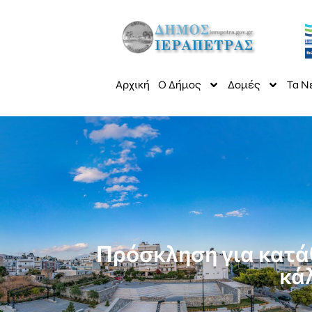
Αρχική
Ο Δήμος
Δομές
Τα Ν
Πρόσκληση για κατά
κά