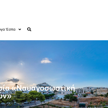
γα Έσπα
ασία «Ναυαγοσωστική
ών»