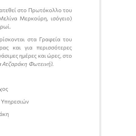
ατεθεί στο Πρωτόκολλο του
Μελίνα Μερκούρη, ισόγειο)
πρωί.
ρίσκονται στα Γραφεία του
ρας και για περισσότερες
άσιμες ημέρες και ώρες, στο
α
Ατζαράκη Φωτεινή
).
χος
ν Υπηρεσιών
άκη