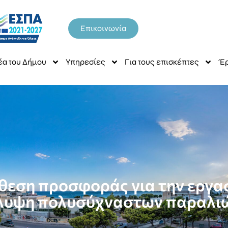
Επικοινωνία
έα του Δήμου
Υπηρεσίες
Για τους επισκέπτες
Έρ
θεση προσφοράς για την εργ
λυψη πολυσύχναστων παραλι