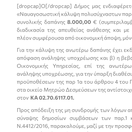
[dropcap]Ο[/dropcap] Δήμος μας ενδιαφέρετ
«Ναυαγοσωστική κάλυψη πολυσύχναστων παρ
συνολικής δαπάνης
8.000,00
€ (συμπεριλαμβ
διαδικασία της απευθείας ανάθεσης και με
πλέον συμφέρουσα από οικονομική άποψη, μόνο
Για την κάλυψη της ανωτέρω δαπάνης έχει εκδ
απόφαση ανάληψης υποχρέωσης και β) η βεβα
Οικονομικής Υπηρεσίας, επί της ανωτέρ
ανάληψης υποχρέωσης, για την ύπαρξη διαθέσ
προϋποθέσεων της παρ 1α του άρθρου 4 του 
στα οικείο Μητρώο Δεσμεύσεων της αντίστοιχ
στον
ΚΑ
02.70.6117.01.
Προς απόδειξη της μη συνδρομής των λόγων α
σύναψης δημοσίων συμβάσεων των παρ.1 
Ν.4412/2016, παρακαλούμε, μαζί με την προσφ