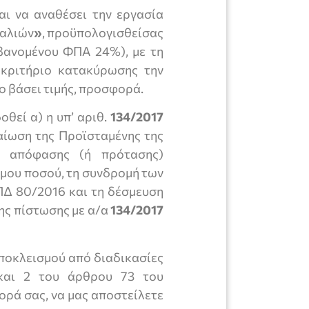
αι να αναθέσει την εργασία
αλιών
»
, προϋπολογισθείσας
ανομένου ΦΠΑ 24%), με τη
 κριτήριο κατακύρωσης την
 βάσει τιμής, προσφορά.
οθεί α) η υπ’ αριθ.
134/2017
ίωση της Προϊσταμένης της
ω απόφασης (ή πρότασης)
ιμου ποσού, τη συνδρομή των
ΠΔ 80/2016 και τη δέσμευση
ης πίστωσης με α/α
134/2017
ποκλεισμού από διαδικασίες
και 2 του άρθρου 73 του
ορά σας, να μας αποστείλετε