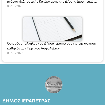
ργάνων & Δημοτικής Κατάστασης της Δ/νσης Διοικητικών
Υπηρεσιών για αποφάσεις, πιστοποιητικά, πράξεις και
05/08/2026
χρήση του Πληροφοριακού Συστήματος “Μητρώο Πολιτών”
(Ν. 5314/2026).»
Ορισμός υπαλλήλου του Δήμου Ιεράπετρας για την άσκηση
καθηκόντων Τεχνικού Ασφαλείας»
05/08/2026
ΔΗΜΟΣ ΙΕΡΑΠΕΤΡΑΣ