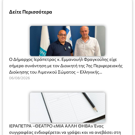
Δείτε Περισσότερα
Ο Δήμαρχος Ιεράπετρας κ. Εμμανουήλ Φραγκούλης είχε
σήμερα συνάντηση με τον Διοικητή της 7ης Περιφερειακής
Διοίκησης του Λιμενικού Σώματος – Ελληνικής
Ακτοφυλακής (Λ.Σ.-ΕΛ.ΑΚΤ.), Αρχιπλοίαρχο Λ.Σ. κ. Ιωάννη
06/08/2026
Ορφανό
ΙΕΡΑΠΕΤΡΑ –ΘΕΑΤΡΟ «ΜΙΑ ΑΛΛΗ ΘΗΒΑ» Ένας
συγγραφέας ενδιαφέρεται να γράψει και να ανεβάσει στη