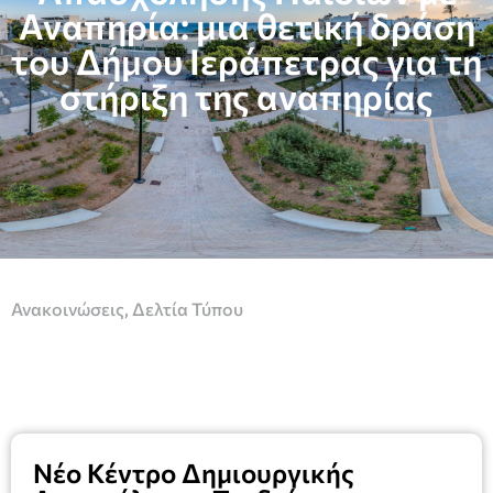
Αναπηρία: μια θετική δράση
του Δήμου Ιεράπετρας για τη
στήριξη της αναπηρίας
Ανακοινώσεις
,
Δελτία Τύπου
Νέο Κέντρο Δημιουργικής