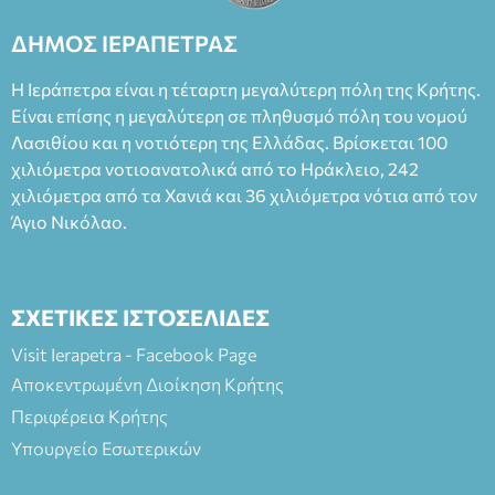
Καπουράνη, νικητή του βραβείου Δημήτρης Χορν 2022-
2023, για την ερμηνεία του στον διπλό ρόλο του Μαρτίν/
ΔΗΜΟΣ ΙΕΡΑΠΕΤΡΑΣ
Φεδερίκο. Σκηνοθεσία: Βαγγέλης Θεοδωρόπουλος Είσοδος: :
Ταμείο 22€- Προπώληση 20€( Άνεργοι, Φοιτητές, ΑΜΕΑ,
Η Ιεράπετρα είναι η τέταρτη μεγαλύτερη πόλη της Κρήτης.
άνω των 65 Προπώληση: Βιβλιοπωλείο Πάπυρος (Πλατεία
Είναι επίσης η μεγαλύτερη σε πληθυσμό πόλη του νομού
Πλαστήρα), E&G Mini market (Δημοκρατίας 39 Ιεράπετρα)
Λασιθίου και η νοτιότερη της Ελλάδας. Βρίσκεται 100
και στο more.com Χώρος: 3ο Γυμνάσιο Ιεράπετρας
(Είσοδος ΕΠΑ.Λ.) Έναρξη 21:15 Οργάνωση: ΚΝΩΣΟΣ
χιλιόμετρα νοτιοανατολικά από το Ηράκλειο, 242
ΘΕΑΤΡΙΚΕΣ ΠΑΡΑΓΩΓΕΣ ΕΕ
χιλιόμετρα από τα Χανιά και 36 χιλιόμετρα νότια από τον
Άγιο Νικόλαο.
ΣΧΕΤΙΚΕΣ ΙΣΤΟΣΕΛΙΔΕΣ
Visit Ierapetra - Facebook Page
Αποκεντρωμένη Διοίκηση Κρήτης
Περιφέρεια Κρήτης
Υπουργείο Εσωτερικών