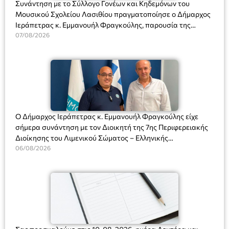
Συνάντηση με το Σύλλογο Γονέων και Κηδεμόνων του
Μουσικού Σχολείου Λασιθίου πραγματοποίησε ο Δήμαρχος
Ιεράπετρας κ. Εμμανουήλ Φραγκούλης, παρουσία της
Διευθύντριας του σχολείου κας Μαριάννας Χαΐτα.
07/08/2026
Ο Δήμαρχος Ιεράπετρας κ. Εμμανουήλ Φραγκούλης είχε
σήμερα συνάντηση με τον Διοικητή της 7ης Περιφερειακής
Διοίκησης του Λιμενικού Σώματος – Ελληνικής
Ακτοφυλακής (Λ.Σ.-ΕΛ.ΑΚΤ.), Αρχιπλοίαρχο Λ.Σ. κ. Ιωάννη
06/08/2026
Ορφανό