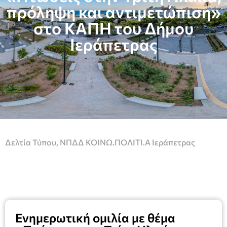
πρόληψη και αντιμετώπιση»
στο ΚΑΠΗ του Δήμου
Ιεράπετρας
Δελτία Τύπου
,
ΝΠΔΔ ΚΟΙΝΩ.ΠΟΛΙΤΙ.Α Ιεράπετρας
Ενημερωτική ομιλία με θέμα