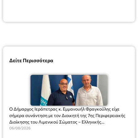
Δείτε Περισσότερα
Ο Δήμαρχος Ιεράπετρας κ. Εμμανουήλ Φραγκούλης είχε
σήμερα συνάντηση με τον Διοικητή της 7ης Περιφερειακής
Διοίκησης του Λιμενικού Σώματος – Ελληνικής
Ακτοφυλακής (Λ.Σ.-ΕΛ.ΑΚΤ.), Αρχιπλοίαρχο Λ.Σ. κ. Ιωάννη
06/08/2026
Ορφανό