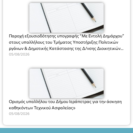
(Ν. 5314/2026).»
Πλαστήρα), E&G Mini market (Δημοκρατίας 39 Ιεράπετρα)
και στο more.com Χώρος: 3ο Γυμνάσιο Ιεράπετρας
(Είσοδος ΕΠΑ.Λ.) Έναρξη 21:15 Οργάνωση: ΚΝΩΣΟΣ
ΘΕΑΤΡΙΚΕΣ ΠΑΡΑΓΩΓΕΣ ΕΕ
Παροχή εξουσιοδότησης υπογραφής “Με Εντολή Δημάρχου”
στους υπαλλήλους του Τμήματος Υποστήριξης Πολιτικών
ργάνων & Δημοτικής Κατάστασης της Δ/νσης Διοικητικών
Υπηρεσιών για αποφάσεις, πιστοποιητικά, πράξεις και
05/08/2026
χρήση του Πληροφοριακού Συστήματος “Μητρώο Πολιτών”
(Ν. 5314/2026).»
Ορισμός υπαλλήλου του Δήμου Ιεράπετρας για την άσκηση
καθηκόντων Τεχνικού Ασφαλείας»
05/08/2026