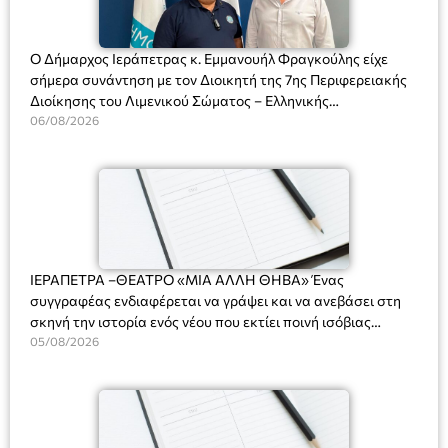
Ο Δήμαρχος Ιεράπετρας κ. Εμμανουήλ Φραγκούλης είχε
σήμερα συνάντηση με τον Διοικητή της 7ης Περιφερειακής
Διοίκησης του Λιμενικού Σώματος – Ελληνικής
Ακτοφυλακής (Λ.Σ.-ΕΛ.ΑΚΤ.), Αρχιπλοίαρχο Λ.Σ. κ. Ιωάννη
06/08/2026
Ορφανό
ΙΕΡΑΠΕΤΡΑ –ΘΕΑΤΡΟ «ΜΙΑ ΑΛΛΗ ΘΗΒΑ» Ένας
συγγραφέας ενδιαφέρεται να γράψει και να ανεβάσει στη
σκηνή την ιστορία ενός νέου που εκτίει ποινή ισόβιας
κάθειρξης για πατροκτονία. Ένα πολυβραβευμένο έργο για
05/08/2026
τις σχέσεις πατέρα-γιου, την ανδρική ταυτότητα, την ψυχική
ασθένεια, τον ερωτισμό. Ένα έργο αινιγματικό, συγκινητικό,
όσο και διασκεδαστικό. Ο διακεκριμένος σκηνοθέτης
Βαγγέλης Θεοδωρόπουλος ανέδειξε το πολυεπίπεδο αυτό
έργο, ενώ η παράσταση έχει καθιερωθεί ως σημαντικό