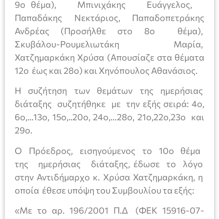
9ο θέμα), Μπινιχάκης Ευάγγελος,
Παπαδάκης Νεκτάριος, Παπαδοπετράκης
Ανδρέας (Προσήλθε στο 8ο θέμα),
Σκυβάλου-Ρουμελιωτάκη Μαρία,
Χατζημαρκάκη Χρύσα (Απουσίαζε στα θέματα
12ο έως και 28ο) και Χηνόπουλος Αθανάσιος.
Η συζήτηση των θεμάτων της ημερήσιας
διάταξης συζητήθηκε με την εξής σειρά: 4ο,
6ο,…13ο, 15ο,..20ο, 24ο,…28ο, 21ο,22ο,23ο και
29ο.
Ο Πρόεδρος, εισηγούμενος το 10ο θέμα
της ημερήσιας διάταξης, έδωσε το λόγο
στην Αντιδήμαρχο κ. Χρύσα Χατζημαρκάκη, η
οποία έθεσε υπόψη του Συμβουλίου τα εξής:
«Με το αρ. 196/2001 Π.Δ (ΦΕΚ 15916-07-