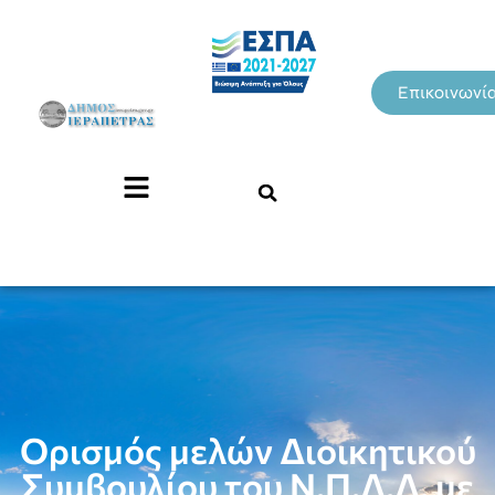
Επικοινωνί
Ορισμός μελών Διοικητικού
Συμβουλίου του Ν.Π.Δ.Δ. με