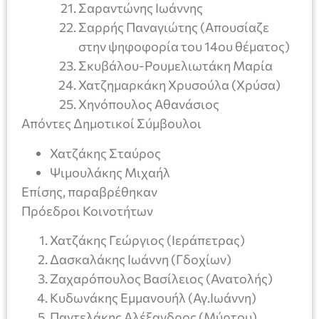
Σαραντώνης Ιωάννης
Σαρρής Παναγιώτης (Απουσίαζε
στην ψηφοφορία του 14ου θέματος)
Σκυβάλου-Ρουμελιωτάκη Μαρία
Χατζημαρκάκη Χρυσούλα (Χρύσα)
Χηνόπουλος Αθανάσιος
Απόντες Δημοτικοί Σύμβουλοι
Χατζάκης Σταύρος
Ψιμουλάκης Μιχαήλ
Επίσης, παραβρέθηκαν
Πρόεδροι Κοινοτήτων
Χατζάκης Γεώργιος (Ιεράπετρας)
Δασκαλάκης Ιωάννη (Γδοχίων)
Ζαχαρόπουλος Βασίλειος (Ανατολής)
Κυδωνάκης Εμμανουήλ (Αγ.Ιωάννη)
Παντελάκης Αλέξανδρος (Μύρτου)