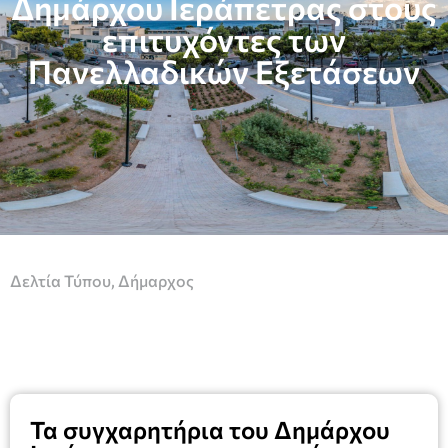
Δημάρχου Ιεράπετρας στους
επιτυχόντες των
Πανελλαδικών Εξετάσεων
Δελτία Τύπου
,
Δήμαρχος
Τα συγχαρητήρια του Δημάρχου