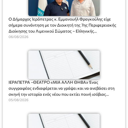
Ο Δήμαρχος Ιεράπετρας κ. Εμμανουήλ Φραγκούλης είχε
σήμερα συνάντηση με τον Διοικητή της 7ης Περιφερειακής
Διοίκησης του Λιμενικού Σώματος – Ελληνικής
Ακτοφυλακής (Λ.Σ.-ΕΛ.ΑΚΤ.), Αρχιπλοίαρχο Λ.Σ. κ. Ιωάννη
06/08/2026
Ορφανό
ΙΕΡΑΠΕΤΡΑ –ΘΕΑΤΡΟ «ΜΙΑ ΑΛΛΗ ΘΗΒΑ» Ένας
συγγραφέας ενδιαφέρεται να γράψει και να ανεβάσει στη
σκηνή την ιστορία ενός νέου που εκτίει ποινή ισόβιας
κάθειρξης για πατροκτονία. Ένα πολυβραβευμένο έργο για
05/08/2026
τις σχέσεις πατέρα-γιου, την ανδρική ταυτότητα, την ψυχική
ασθένεια, τον ερωτισμό. Ένα έργο αινιγματικό, συγκινητικό,
όσο και διασκεδαστικό. Ο διακεκριμένος σκηνοθέτης
Βαγγέλης Θεοδωρόπουλος ανέδειξε το πολυεπίπεδο αυτό